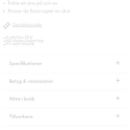
Enkla att dra på och av
Passar de flesta typer av skor
Storleksguide
Frakt från 39 kr
60 dagars öppet köp
Fri retur till butik
+
Specifikationer
+
Betyg & recensioner
+
Hitta i butik
+
Tillverkare