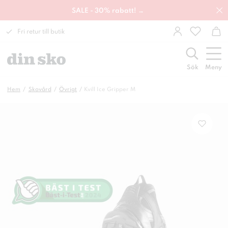
SALE - 30% rabatt! →
Fri retur till butik
Sök
Meny
Hem
Skovård
Övrigt
Kvill Ice Gripper M