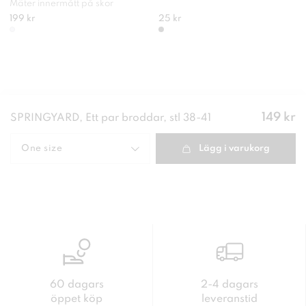
Mäter innermått på skor
199 kr
25 kr
Pris
:
149 kr
SPRINGYARD, Ett par broddar, stl 38-41
149 kr
One size
Lägg i varukorg
60 dagars
2-4 dagars
öppet köp
leveranstid