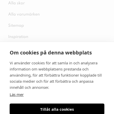
Alla skor
Alla varumärken
Sitemap
Inspiration
Om cookies på denna webbplats
Vi använder cookies för att samla in och analysera
Följ oss på sociala medier
information om webbplatsens prestanda och
användning, för att förbättra funktioner kopplade till
sociala medier och för att förbättra och anpassa
innehåll och annonser.
Se mer skor:
skopunkten.se
Läs mer
Tillåt alla cookies