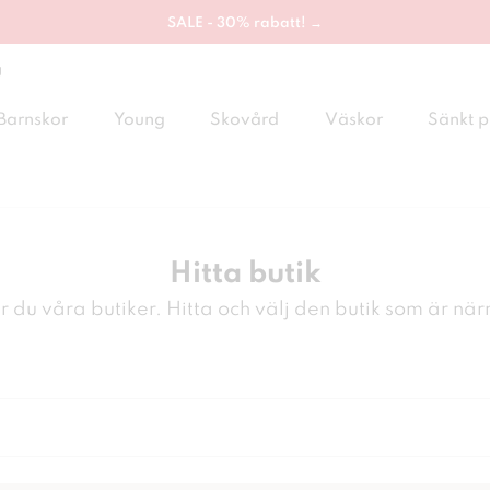
SALE - 30% rabatt! →
g
Barnskor
Young
Skovård
Väskor
Sänkt p
Hitta butik
r du våra butiker. Hitta och välj den butik som är nä