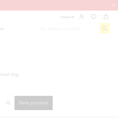
LOGGA IN
ris
rmast dig.
Dela position