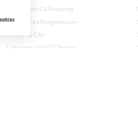
Kristianstad C4 Shopping
cookies
Kungsbacka Kungsmässan
Linköping City
Linköping i-HUSET Tornby
Livli Västerås
Lund City
Lund Nova
Löddeköpinge Center Syd
Malmö Emporia
Malmö Jägersro Center
Malmö Mobilia