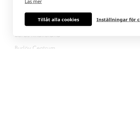
Läs mer
Borlänge Kupolen
Tillåt alla cookies
Inställningar för 
Borås City
Borås Knalleland
Burlöv Centrum
Eskilstuna Tuna Park
Farsta Centrum
Frölunda Torg
Gävle Gallerian Nian
Gävle Valbo Köpcentrum
Göteborg Avenyn
Göteborg Backaplan