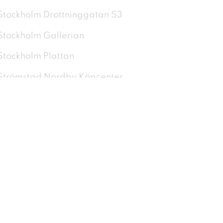
Stockholm Drottninggatan 53
Stockholm Gallerian
Stockholm Plattan
Strömstad Nordby Köpcenter
Sundsvall Livli
Södertälje City
Trollhättan Överby Köpcenter
Täby Centrum
Uddevalla Torp Köpcentrum
Umeå Avion Shopping
Upplands Väsby Centrum