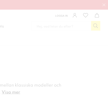
LOGGA IN
ris
mellan klassiska modeller och
.
Visa mer