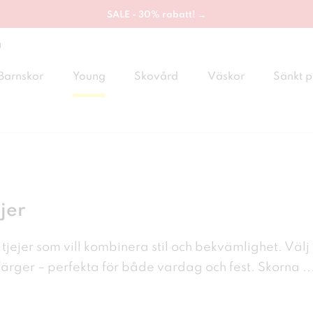
SALE - 30% rabatt! →
g
Barnskor
Young
Skovård
Väskor
Sänkt p
ejer
 tjejer som vill kombinera stil och
bekvämlighet. Välj 
ärger – perfekta för både vardag och fest. Skorna
..