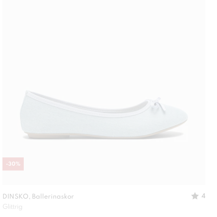
-
30
%
4
DINSKO, Ballerinaskor
Glittrig