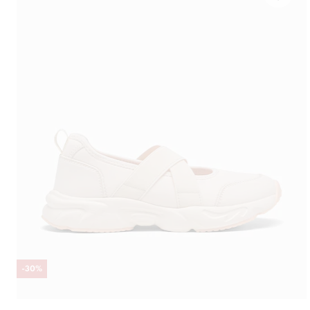
-
30
%