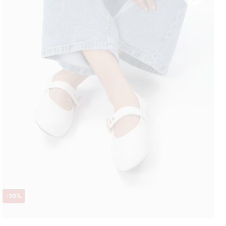
-
30
%