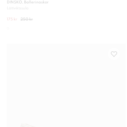
DINSKO, Ballerinaskor
Lättviktssula
175 kr
250 kr