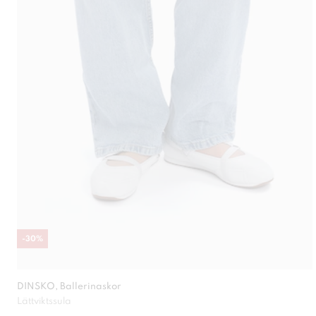
-
30
%
DINSKO, Ballerinaskor
Lättviktssula