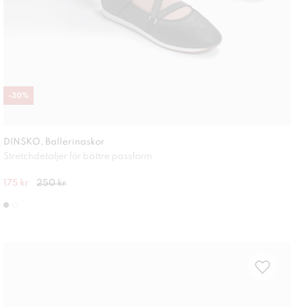
-
30
%
DINSKO, Ballerinaskor
Stretchdetaljer för bättre passform
175 kr
250 kr