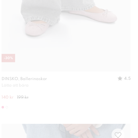
-
30
%
4.5
DINSKO, Ballerinaskor
Lätta att bära
140 kr
199 kr