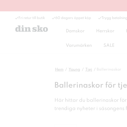
Fri retur till butik
60 dagars öppet köp
Trygg betalnin
Damskor
Herrskor
Varumärken
SALE
Hem
Young
Tjej
Ballerinaskor
Ballerinaskor för tj
Här hittar du ballerinaskor för
trendiga nyheter i
säsongens f