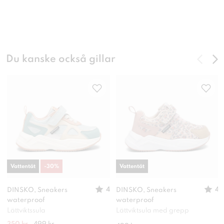
Du kanske också gillar
Vattentät
-
30
%
Vattentät
4
4
DINSKO, Sneakers
DINSKO, Sneakers
waterproof
waterproof
Lättviktssula
Lättviktsula med grepp