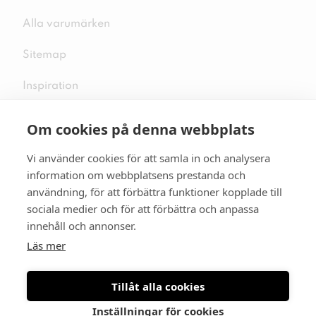
Alla varumärken
Sitemap
Inspiration
Om cookies på denna webbplats
Vi använder cookies för att samla in och analysera
Följ oss på sociala medier
information om webbplatsens prestanda och
användning, för att förbättra funktioner kopplade till
sociala medier och för att förbättra och anpassa
innehåll och annonser.
Se mer skor:
skopunkten.se
Läs mer
Tillåt alla cookies
Inställningar för cookies