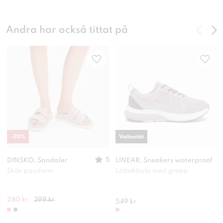
Andra har också tittat på
-
30
%
Vattentät
5
DINSKO, Sandaler
LINEAR, Sneakers waterproof
Skön passform
Lättviktsula med grepp
280 kr
399 kr
549 kr