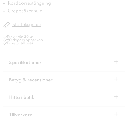
Kardborrestängning
Greppsäker sula
Storleksguide
Frakt från 39 kr
60 dagars öppet köp
Fri retur till butik
+
Specifikationer
+
Betyg & recensioner
+
Hitta i butik
+
Tillverkare