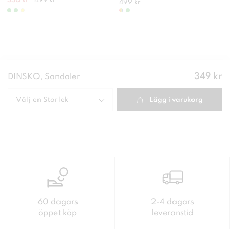
350 kr
499 kr
499 kr
Pris
:
349 kr
DINSKO, Sandaler
349 kr
Välj en
Storlek
Lägg i varukorg
60 dagars
2-4 dagars
öppet köp
leveranstid