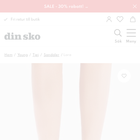
SALE - 30% rabatt! →
Fri retur till butik
Sök
Meny
Hem
Young
Tjej
Sandaler
Lora