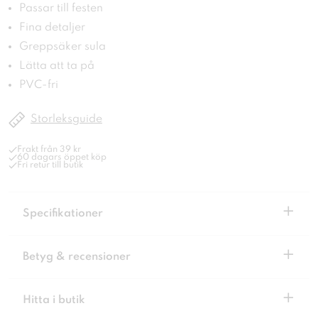
Passar till festen
Fina detaljer
Greppsäker sula
Lätta att ta på
PVC-fri
Storleksguide
Frakt från 39 kr
60 dagars öppet köp
Fri retur till butik
+
Specifikationer
+
Betyg & recensioner
+
Hitta i butik