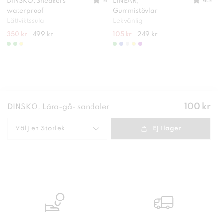
4
4.4
DINSKO, Sneakers
LINEAR,
waterproof
Gummistövlar
Lättviktssula
Lekvänlig
350 kr
499 kr
105 kr
249 kr
Pris
:
100 kr
DINSKO, Lära-gå- sandaler
100 kr
Välj en
Storlek
Ej i lager