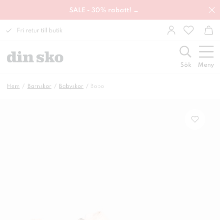
SALE - 30% rabatt! →
Fri retur till butik
Sök
Meny
Hem
Barnskor
Babyskor
Bobo