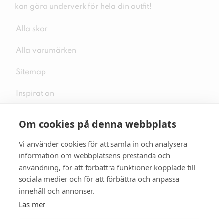
kan göra underverk för hela din outfit!
Alla skor
Alla varumärken
Sitemap
Inspiration
Om cookies på denna webbplats
Vi använder cookies för att samla in och analysera
Följ oss på sociala medier
information om webbplatsens prestanda och
användning, för att förbättra funktioner kopplade till
sociala medier och för att förbättra och anpassa
innehåll och annonser.
Se mer skor:
skopunkten.se
Läs mer