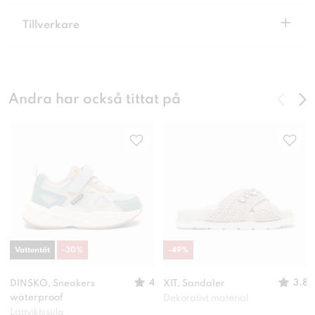
+
Tillverkare
Andra har också tittat på
Vattentät
-
30
%
-
49
%
4
3.8
DINSKO, Sneakers
XIT, Sandaler
waterproof
Dekorativt material
Lättviktssula