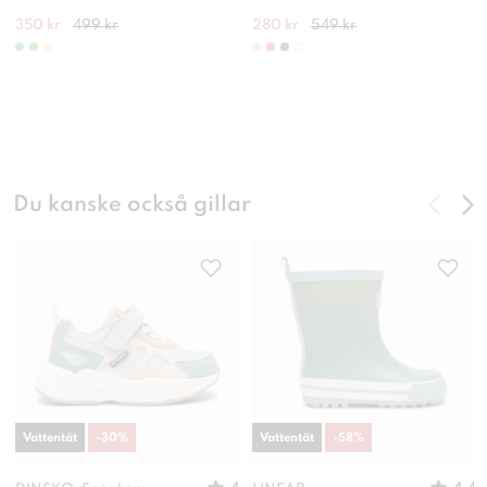
350 kr
499 kr
280 kr
549 kr
Du kanske också gillar
Vattentät
-
30
%
Vattentät
-
58
%