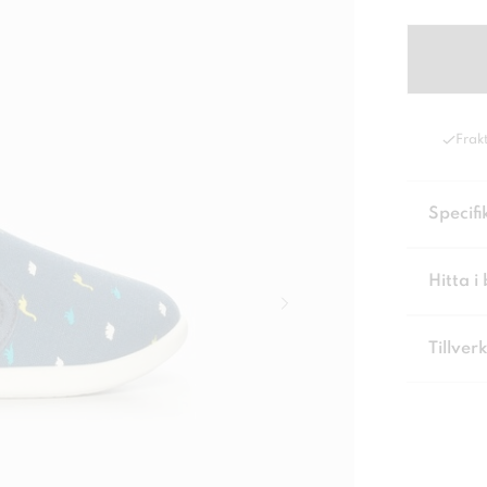
Frakt
Specifi
Hitta i 
Tillver