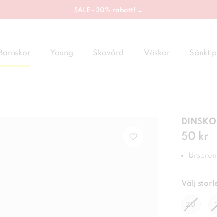
SALE - 30% rabatt! →
g
Barnskor
Young
Skovård
Väskor
Sänkt p
DINSKO,
Pris
50 kr
:
50 
Ursprung
Välj storl
20