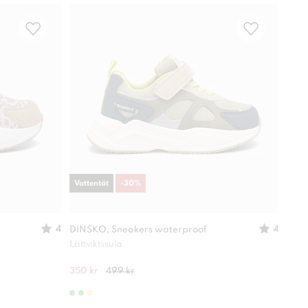
Vattentät
-
30
%
-
30
4
4
DINSKO, Sneakers waterproof
XIT,
Lättviktssula
Lätt
350 kr
499 kr
280 