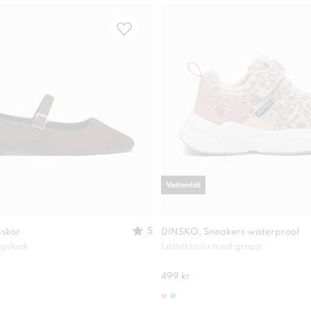
Vattentät
5
askor
DINSKO, Sneakers waterproof
agslook
Lättviktsula med grepp
499 kr