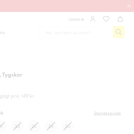
LOGGA IN
ris
 Tygskor
kr
ligt pris: 149 kr
ek
Storleksguide
21
22
23
24
25