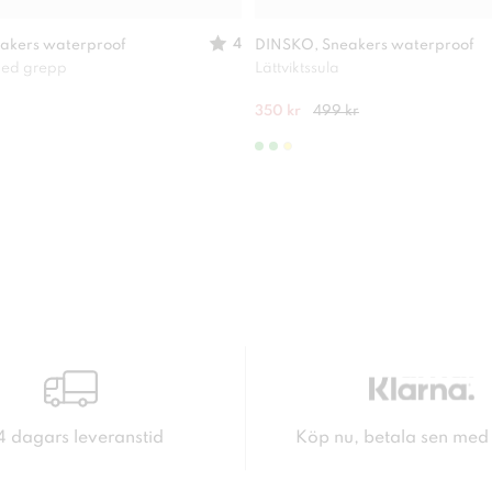
4
akers waterproof
DINSKO, Sneakers waterproof
 med grepp
Lättviktssula
350 kr
499 kr
4 dagars leveranstid
Köp nu, betala sen med