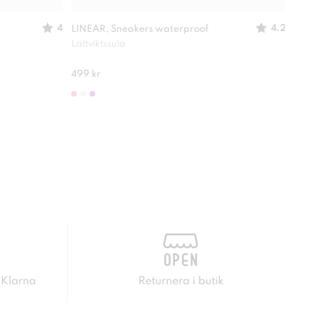
4
4.2
LINEAR, Sneakers waterproof
LINE
Lättviktssula
Skön
499 kr
249 
 Klarna
Returnera i butik