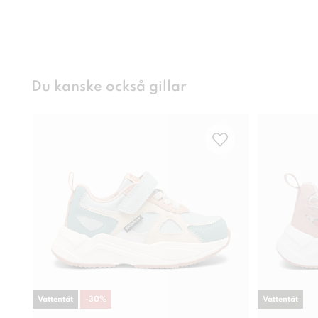
Du kanske också gillar
Vattentät
-
30
%
Vattentät