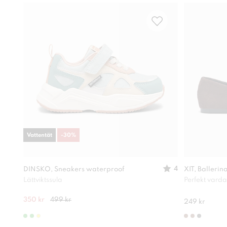
Vattentät
-
30
%
4
DINSKO, Sneakers waterproof
XIT, Ballerin
Lättviktssula
Perfekt vard
350 kr
499 kr
249 kr