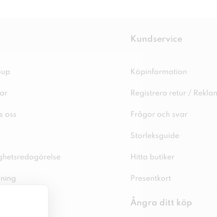
Kundservice
oup
Köpinformation
ar
Registrera retur / Rekla
s oss
Frågor och svar
Storleksguide
ighetsredogörelse
Hitta butiker
sning
Presentkort
spolicy
Ångra ditt köp