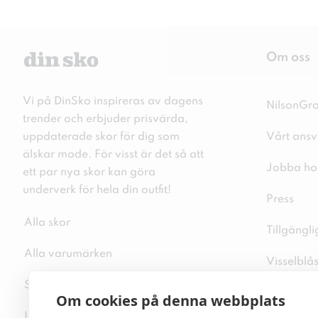
Om oss
Vi på DinSko inspireras av dagens
NilsonGr
trender och erbjuder prisvärda,
uppdaterade skor för dig som
Vårt ansv
älskar mode. För visst är det så att
Jobba ho
ett par nya skor kan göra
underverk för hela din outfit!
Press
Alla skor
Tillgängl
Alla varumärken
Visselblå
Sitemap
Integritet
Om cookies på denna webbplats
Inspiration