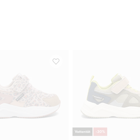
Vattentät
-
30
%