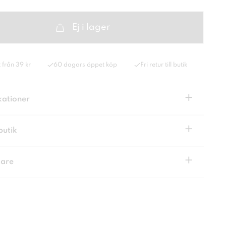
Ej i lager
 från 39 kr
60 dagars öppet köp
Fri retur till butik
+
kationer
+
butik
+
kare