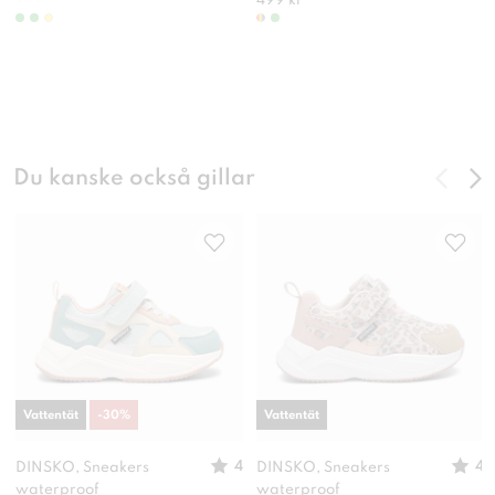
499 kr
Du kanske också gillar
Vattentät
-
30
%
Vattentät
4
4
DINSKO, Sneakers
DINSKO, Sneakers
waterproof
waterproof