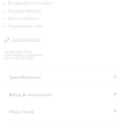
Dragkedja på insidan
Snygga detaljer
Skön passform
Greppsäker sula
Storleksguide
Frakt från 39 kr
60 dagars öppet köp
Fri retur till butik
+
Specifikationer
+
Betyg & recensioner
+
Hitta i butik