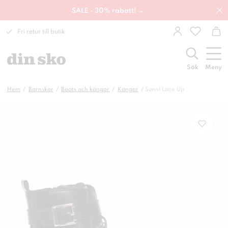
SALE - 30% rabatt! →
Fri retur till butik
Sök
Meny
Hem
Barnskor
Boots och kängor
Kängor
Sunni Lace Up