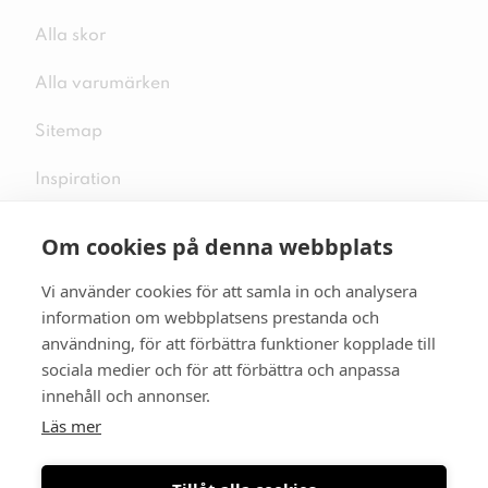
Alla skor
Alla varumärken
Sitemap
Inspiration
Om cookies på denna webbplats
Vi använder cookies för att samla in och analysera
Följ oss på sociala medier
information om webbplatsens prestanda och
användning, för att förbättra funktioner kopplade till
sociala medier och för att förbättra och anpassa
innehåll och annonser.
Se mer skor:
skopunkten.se
Läs mer