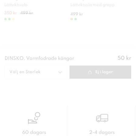
Lättviktssula
Lättviktsula med grepp
350 kr
499 kr
499 kr
Pris
:
50 kr
DINSKO, Varmfodrade kängor
50 kr
Välj en
Storlek
Ej i lager
60 dagars
2-4 dagars