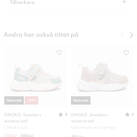
+
Tillverkare
Andra har också tittat på
Vattentät
-
30
%
Vattentät
4
4
DINSKO, Sneakers
DINSKO, Sneakers
waterproof
waterproof
Lättviktssula
Lättviktsula med grepp
350 kr
499 kr