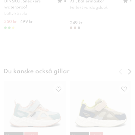
4
5
DINSKO, Sneakers
XIT, Ballerinaskor
waterproof
Perfekt vardagslook
Lättviktssula
350 kr
499 kr
249 kr
Du kanske också gillar