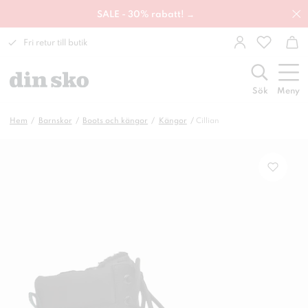
SALE - 30% rabatt! →
Fri retur till butik
Sök
Meny
Hem
Barnskor
Boots och kängor
Kängor
Cillian