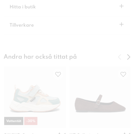
+
Hitta i butik
+
Tillverkare
Andra har också tittat på
Vattentät
-
30
%