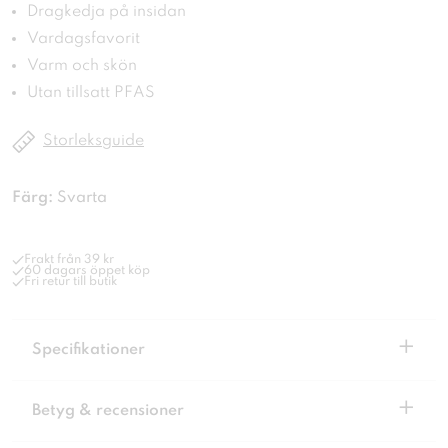
Dragkedja på insidan
Vardagsfavorit
Varm och skön
Utan tillsatt PFAS
Storleksguide
Färg:
Svarta
Frakt från 39 kr
60 dagars öppet köp
Fri retur till butik
+
Specifikationer
+
Betyg & recensioner