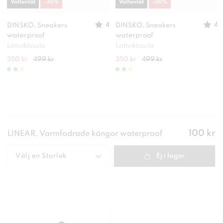
Vattentät
-
30
%
Vattentät
-
30
%
4
4
DINSKO, Sneakers
DINSKO, Sneakers
waterproof
waterproof
Lättviktssula
Lättviktssula
350 kr
499 kr
350 kr
499 kr
Pris
:
100 kr
LINEAR, Varmfodrade kängor waterproof
100 kr
Välj en
Storlek
Ej i lager