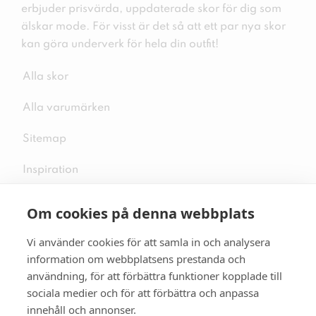
erbjuder prisvärda, uppdaterade skor för dig som
älskar mode. För visst är det så att ett par nya skor
kan göra underverk för hela din outfit!
Alla skor
Alla varumärken
Sitemap
Inspiration
Om cookies på denna webbplats
Vi använder cookies för att samla in och analysera
Följ oss på sociala medier
information om webbplatsens prestanda och
användning, för att förbättra funktioner kopplade till
sociala medier och för att förbättra och anpassa
innehåll och annonser.
Se mer skor:
skopunkten.se