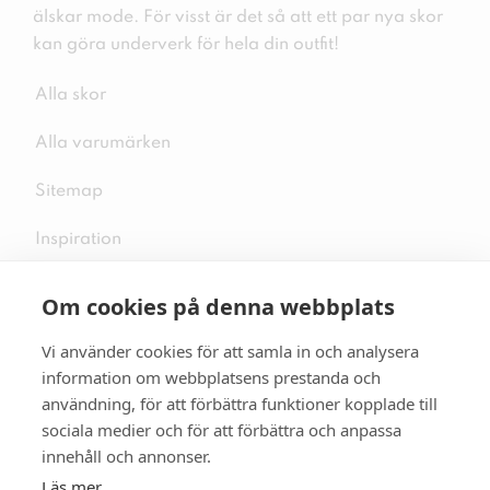
älskar mode. För visst är det så att ett par nya skor
kan göra underverk för hela din outfit!
Alla skor
Alla varumärken
Sitemap
Inspiration
Om cookies på denna webbplats
Vi använder cookies för att samla in och analysera
Följ oss på sociala medier
information om webbplatsens prestanda och
användning, för att förbättra funktioner kopplade till
sociala medier och för att förbättra och anpassa
innehåll och annonser.
Se mer skor:
skopunkten.se
Läs mer