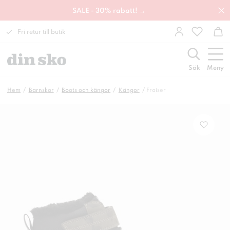
SALE - 30% rabatt! →
Fri retur till butik
Sök
Meny
Hem
Barnskor
Boots och kängor
Kängor
Fraiser