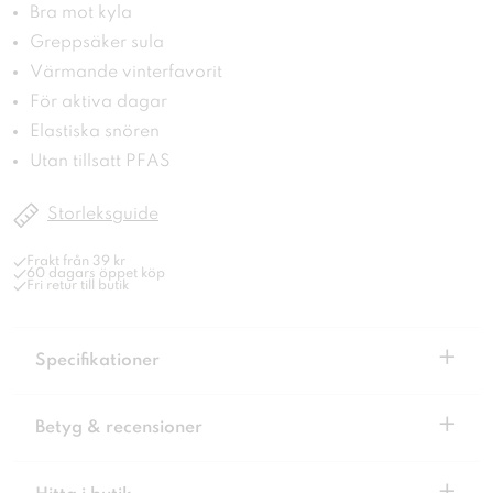
Bra mot kyla
Greppsäker sula
Värmande vinterfavorit
För aktiva dagar
Elastiska snören
Utan tillsatt PFAS
Storleksguide
Frakt från 39 kr
60 dagars öppet köp
Fri retur till butik
+
Specifikationer
+
Betyg & recensioner