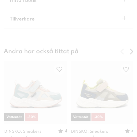
+
Hitta i butik
+
Tillverkare
Andra har också tittat på
Vattentät
-
30
%
Vattentät
-
30
%
4
4
DINSKO, Sneakers
DINSKO, Sneakers