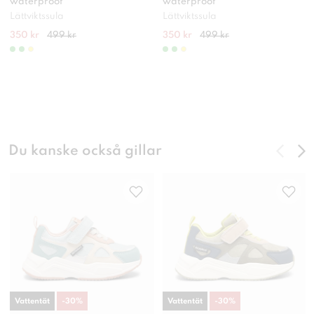
waterproof
waterproof
Lättviktssula
Lättviktssula
350 kr
499 kr
350 kr
499 kr
Du kanske också gillar
Vattentät
-
30
%
Vattentät
-
30
%