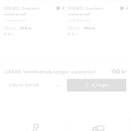
4
4
DINSKO, Sneakers
DINSKO, Sneakers
waterproof
waterproof
Lättviktssula
Lättviktssula
350 kr
499 kr
350 kr
499 kr
Pris
:
150 kr
LINEAR, Varmfodrade kängor waterproof
150 kr
Välj en
Storlek
Ej i lager