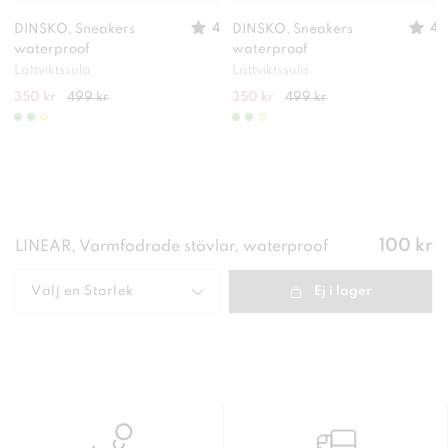
4
4
DINSKO, Sneakers
DINSKO, Sneakers
waterproof
waterproof
Lättviktssula
Lättviktssula
350 kr
499 kr
350 kr
499 kr
Pris
:
100 kr
LINEAR, Varmfodrade stövlar, waterproof
100 kr
Välj en
Storlek
Ej i lager