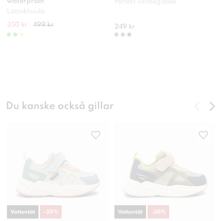
waterproof
Perfekt vardagslook
Lättviktssula
350 kr
499 kr
249 kr
Du kanske också gillar
Vattentät
-
30
%
Vattentät
-
30
%