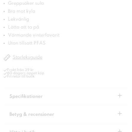
Greppsäker sula
Bra mot kyla
Lekvänlig
Lätta att ta på
Värmande vinterfavorit
Utan tillsatt PFAS
Storleksguide
Frakt från 39 kr
60 dagars öppet köp
Fri retur till butik
+
Specifikationer
+
Betyg & recensioner