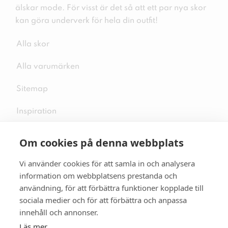
älskar mode. För visst är det så att ett par nya skor
kan göra underverk för hela din outfit!
Alla skor
Alla varumärken
Sitemap
Inspiration
Om cookies på denna webbplats
Vi använder cookies för att samla in och analysera
Följ oss på sociala medier
information om webbplatsens prestanda och
användning, för att förbättra funktioner kopplade till
sociala medier och för att förbättra och anpassa
innehåll och annonser.
Se mer skor:
skopunkten.se
Läs mer