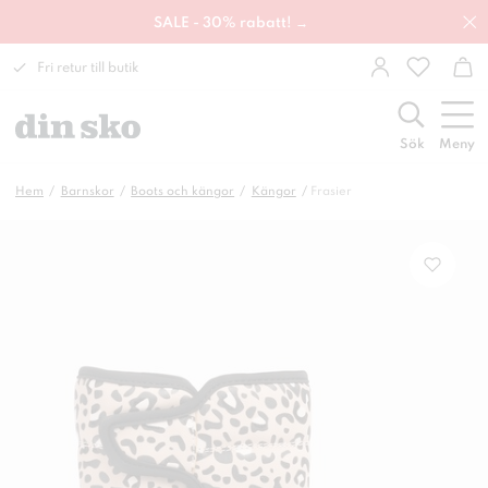
SALE - 30% rabatt! →
Fri retur till butik
Sök
Meny
Hem
Barnskor
Boots och kängor
Kängor
Frasier