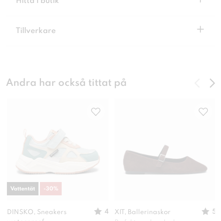
+
Hitta i butik
+
Tillverkare
Andra har också tittat på
Vattentät
-
30
%
4
5
DINSKO, Sneakers
XIT, Ballerinaskor