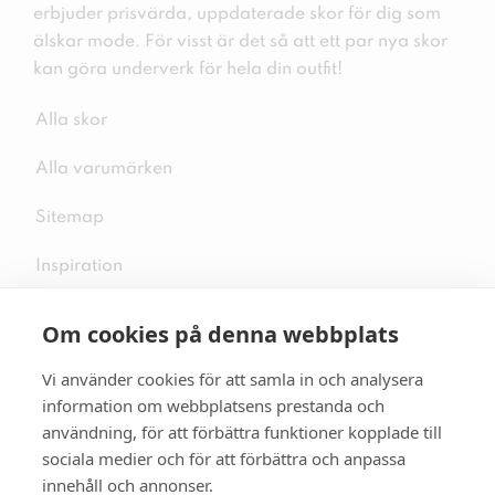
erbjuder prisvärda, uppdaterade skor för dig som
älskar mode. För visst är det så att ett par nya skor
kan göra underverk för hela din outfit!
Alla skor
Alla varumärken
Sitemap
Inspiration
Om cookies på denna webbplats
Vi använder cookies för att samla in och analysera
Följ oss på sociala medier
information om webbplatsens prestanda och
användning, för att förbättra funktioner kopplade till
sociala medier och för att förbättra och anpassa
innehåll och annonser.
Se mer skor:
skopunkten.se