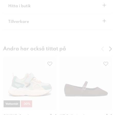
+
Hitta i butik
+
Tillverkare
Andra har också tittat på
Vattentät
-
30
%