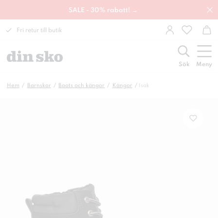
SALE - 30% rabatt! →
Fri retur till butik
Sök
Meny
Hem
Barnskor
Boots och kängor
Kängor
Isak