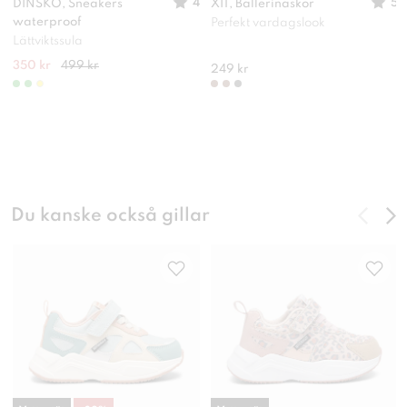
4
5
DINSKO, Sneakers
XIT, Ballerinaskor
waterproof
Perfekt vardagslook
Lättviktssula
350 kr
499 kr
249 kr
Du kanske också gillar