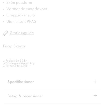
Skön passform
Värmande vinterfavorit
Greppsäker sula
Utan tillsatt PFAS
Storleksguide
Färg:
Svarta
Frakt från 39 kr
60 dagars öppet köp
Fri retur till butik
+
Specifikationer
+
Betyg & recensioner