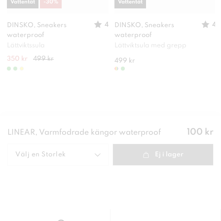
Vattentät
-
30
%
Vattentät
4
4
DINSKO, Sneakers
DINSKO, Sneakers
waterproof
waterproof
Lättviktssula
Lättviktsula med grepp
350 kr
499 kr
499 kr
Pris
:
100 kr
LINEAR, Varmfodrade kängor waterproof
100 kr
Välj en
Storlek
Ej i lager