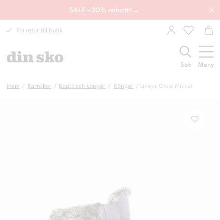
SALE - 30% rabatt! →
Fri retur till butik
Sök
Meny
Hem
Barnskor
Boots och kängor
Kängor
Linear Ossie Midcut