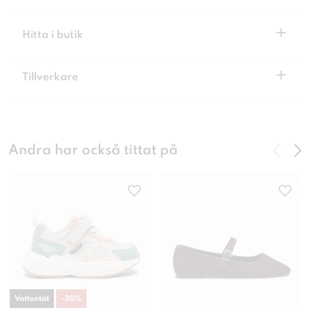
+
Hitta i butik
+
Tillverkare
Andra har också tittat på
Vattentät
-
30
%