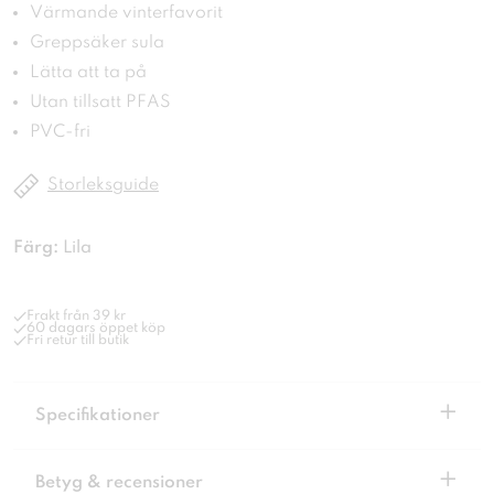
Värmande vinterfavorit
Greppsäker sula
Lätta att ta på
Utan tillsatt PFAS
PVC-fri
Storleksguide
Färg:
Lila
Frakt från 39 kr
60 dagars öppet köp
Fri retur till butik
+
Specifikationer
+
Betyg & recensioner