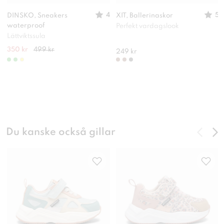
4
5
DINSKO, Sneakers
XIT, Ballerinaskor
waterproof
Perfekt vardagslook
Lättviktssula
350 kr
499 kr
249 kr
Du kanske också gillar