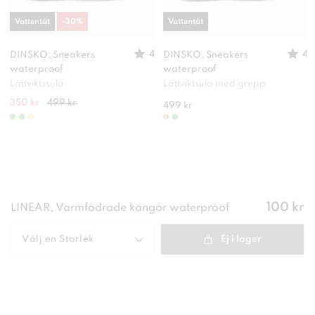
Vattentät
-
30
%
Vattentät
4
4
DINSKO, Sneakers
DINSKO, Sneakers
waterproof
waterproof
Lättviktssula
Lättviktsula med grepp
350 kr
499 kr
499 kr
Pris
:
100 kr
LINEAR, Varmfodrade kängor waterproof
100 kr
Välj en
Storlek
Ej i lager