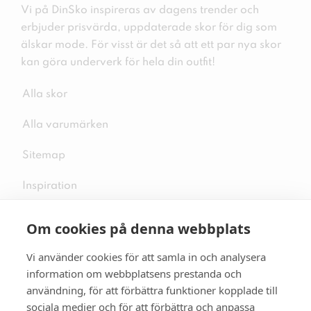
Vi på DinSko inspireras av dagens trender och
erbjuder prisvärda, uppdaterade skor för dig som
älskar mode. För visst är det så att ett par nya skor
kan göra underverk för hela din outfit!
Alla skor
Alla varumärken
Sitemap
Inspiration
Om cookies på denna webbplats
Vi använder cookies för att samla in och analysera
Följ oss på sociala medier
information om webbplatsens prestanda och
användning, för att förbättra funktioner kopplade till
sociala medier och för att förbättra och anpassa