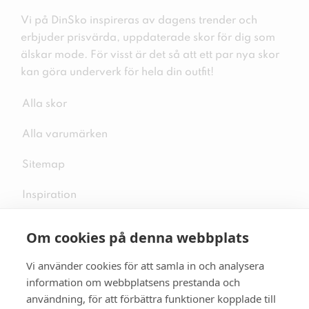
Vi på DinSko inspireras av dagens trender och
erbjuder prisvärda, uppdaterade skor för dig som
älskar mode. För visst är det så att ett par nya skor
kan göra underverk för hela din outfit!
Alla skor
Alla varumärken
Sitemap
Inspiration
Om cookies på denna webbplats
Vi använder cookies för att samla in och analysera
Följ oss på sociala medier
information om webbplatsens prestanda och
användning, för att förbättra funktioner kopplade till