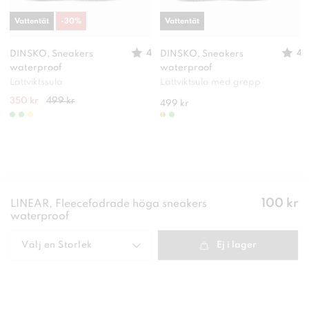
Vattentät
-
30
%
Vattentät
4
4
DINSKO, Sneakers
DINSKO, Sneakers
waterproof
waterproof
Lättviktssula
Lättviktsula med grepp
350 kr
499 kr
499 kr
Pris
:
100 kr
LINEAR, Fleecefodrade höga sneakers
100 kr
waterproof
Välj en
Storlek
Ej i lager