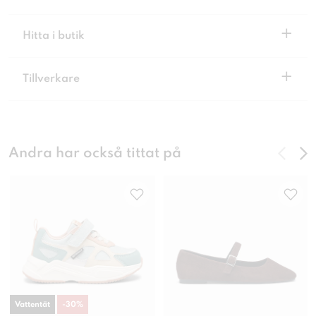
+
Hitta i butik
+
Tillverkare
Andra har också tittat på
Vattentät
-
30
%