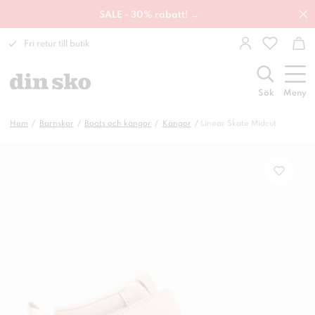
SALE - 30% rabatt! →
Fri retur till butik
Sök
Meny
Hem
Barnskor
Boots och kängor
Kängor
Linear Skate Midcut