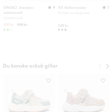
4
5
DINSKO, Sneakers
XIT, Ballerinaskor
waterproof
Perfekt vardagslook
Lättviktssula
350 kr
499 kr
249 kr
Du kanske också gillar