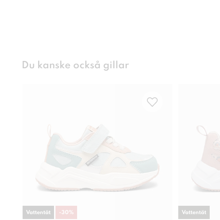
Du kanske också gillar
Vattentät
-
30
%
Vattentät