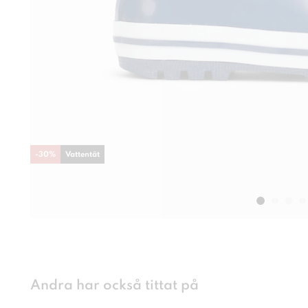
-
30
%
Vattentät
Andra har också tittat på