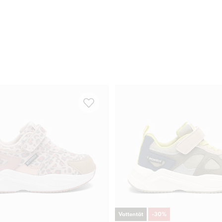
Vattentät
-
30
%