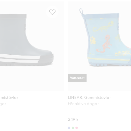
Vattentät
mistövlar
LINEAR, Gummistövlar
agar
För aktiva dagar
249 kr