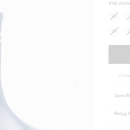
Välj storl
20
28
Frakt
Specifi
Betyg 