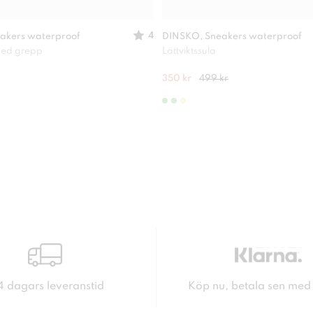
4
akers waterproof
DINSKO, Sneakers waterproof
 med grepp
Lättviktssula
350 kr
499 kr
4 dagars leveranstid
Köp nu, betala sen med