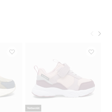
Vattentät
-
30