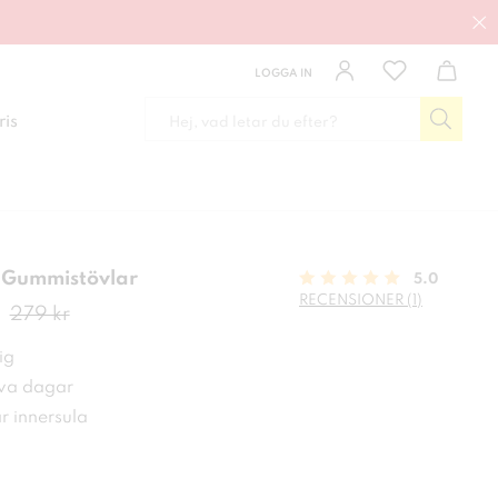
LOGGA IN
ris
 Gummistövlar
5.0
RECENSIONER (1)
de pris
:
196 kr
Tidigare pris
:
279 kr
279 kr
ig
iva dagar
r innersula