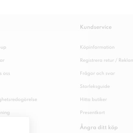
Kundservice
oup
Köpinformation
ar
Registrera retur / Rekla
s oss
Frågor och svar
Storleksguide
ighetsredogörelse
Hitta butiker
sning
Presentkort
spolicy
Ångra ditt köp