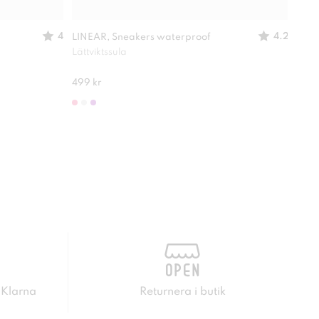
4
4.2
LINEAR, Sneakers waterproof
DIN
Lättviktssula
Elas
175 
499 kr
 Klarna
Returnera i butik