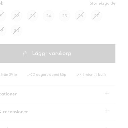
ek
Storleksguide
21
22
23
24
25
26
27
29
30
Lägg i varukorg
 från 39 kr
60 dagars öppet köp
Fri retur till butik
+
kationer
+
& recensioner