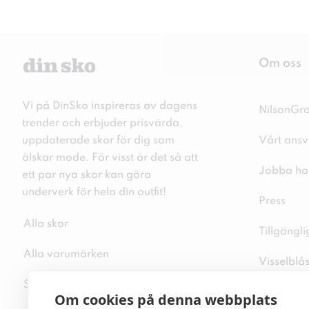
Om oss
Vi på DinSko inspireras av dagens
NilsonGr
trender och erbjuder prisvärda,
uppdaterade skor för dig som
Vårt ansv
älskar mode. För visst är det så att
Jobba ho
ett par nya skor kan göra
underverk för hela din outfit!
Press
Alla skor
Tillgängl
Alla varumärken
Visselblå
Sitemap
Integritet
Om cookies på denna webbplats