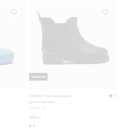
Vattentät
Vatt
5
LINEAR, Varmfodrade
LINE
gummistövlar
Utta
Lekvänlig
299 kr
249 