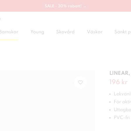
SALE - 30% rabatt! →
g
Barnskor
Young
Skovård
Väskor
Sänkt p
LINEAR,
Nuvaran
196 kr
Lekvänl
För akt
Uttagba
PVC-fri