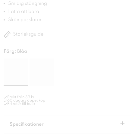
Smidig stängning
Lätta att bära
Skön passform
Storleksguide
Färg:
Blåa
Frakt från 39 kr
60 dagars öppet köp
Fri retur till butik
+
Specifikationer