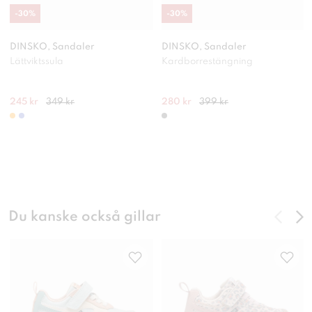
-
30
%
-
30
%
DINSKO, Sandaler
DINSKO, Sandaler
Lättviktssula
Kardborrestängning
245 kr
349 kr
280 kr
399 kr
Du kanske också gillar