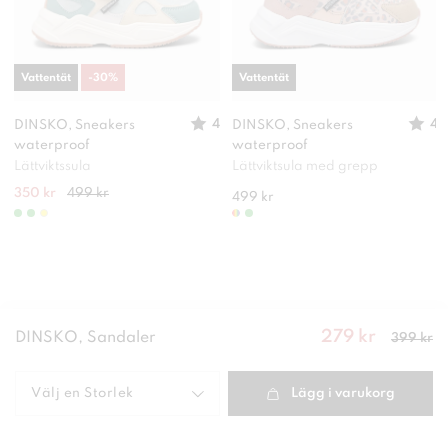
Vattentät
-
30
%
Vattentät
4
4
DINSKO, Sneakers
DINSKO, Sneakers
waterproof
waterproof
Lättviktssula
Lättviktsula med grepp
350 kr
499 kr
499 kr
279 kr
Nuvarande
DINSKO, Sandaler
399 kr
pris
:
279
kr
Tidigare
pris
:
399 kr
Välj en
Storlek
Lägg i varukorg