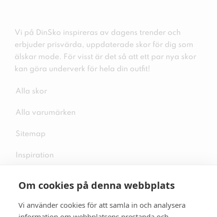
Vi på DinSko inspireras av dagens trender och
erbjuder prisvärda, uppdaterade skor för dig som
älskar mode. För visst är det så att ett par nya skor
kan göra underverk för hela din outfit!
Alla skor
Alla varumärken
Sitemap
Inspiration
Om cookies på denna webbplats
Vi använder cookies för att samla in och analysera
Följ oss på sociala medier
information om webbplatsens prestanda och