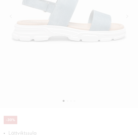
-
30
%
Lättviktssula