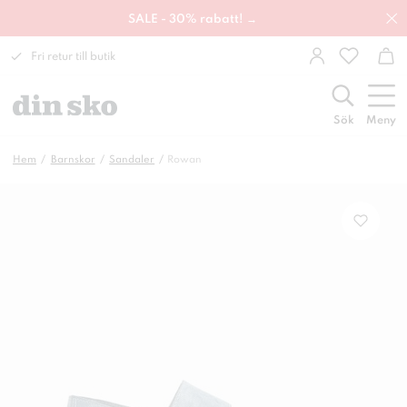
SALE - 30% rabatt! →
Fri retur till butik
Sök
Meny
Hem
Barnskor
Sandaler
Rowan