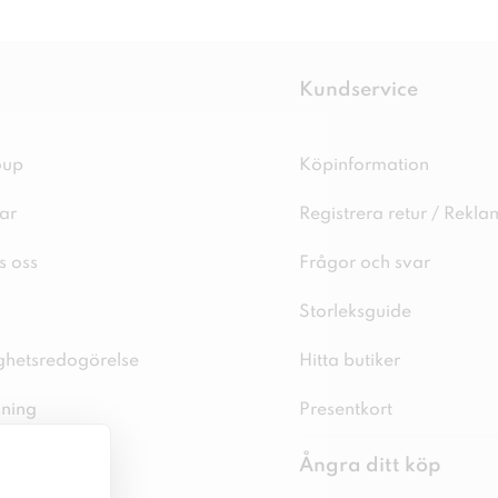
Kundservice
oup
Köpinformation
ar
Registrera retur / Rekla
s oss
Frågor och svar
Storleksguide
ighetsredogörelse
Hitta butiker
sning
Presentkort
spolicy
Ångra ditt köp