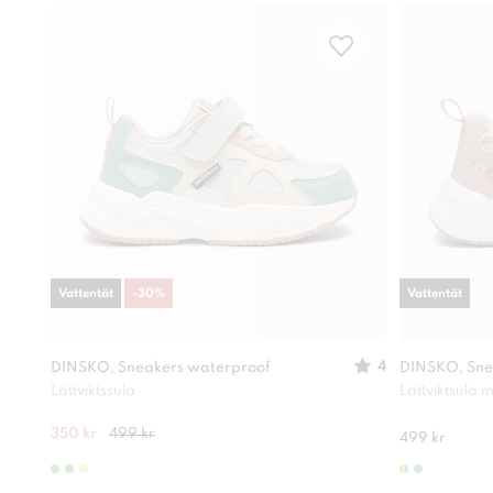
Vattentät
-
30
%
Vattentät
4
DINSKO, Sneakers waterproof
DINSKO, Sne
Lättviktssula
Lättviktsula
350 kr
499 kr
499 kr