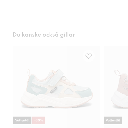
Du kanske också gillar
Vattentät
-
30
%
Vattentät