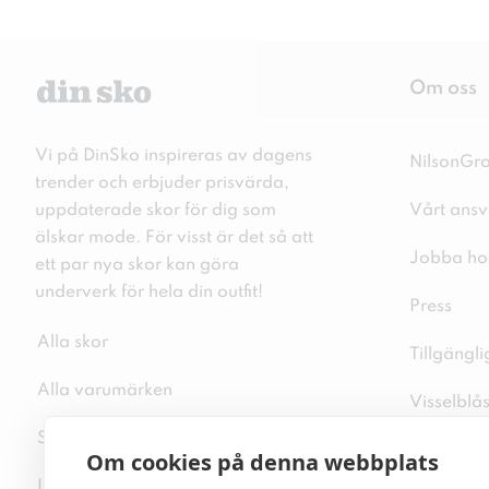
Om oss
Vi på DinSko inspireras av dagens
NilsonGr
trender och erbjuder prisvärda,
uppdaterade skor för dig som
Vårt ansv
älskar mode. För visst är det så att
Jobba ho
ett par nya skor kan göra
underverk för hela din outfit!
Press
Alla skor
Tillgängl
Alla varumärken
Visselblå
Sitemap
Integritet
Om cookies på denna webbplats
Inspiration