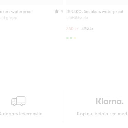
4
akers waterproof
DINSKO, Sneakers waterproof
 med grepp
Lättviktssula
350 kr
499 kr
4 dagars leveranstid
Köp nu, betala sen med