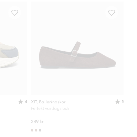
-
30
4
5
XIT, Ballerinaskor
XIT,
Perfekt vardagslook
Lätt
280 
249 kr