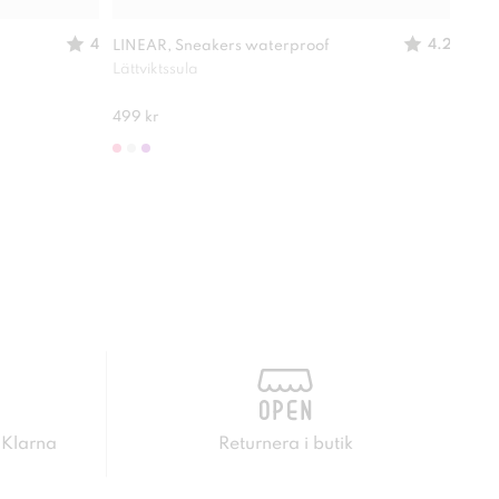
4
4.2
LINEAR, Sneakers waterproof
DIN
Lättviktssula
Elas
175 
499 kr
 Klarna
Returnera i butik