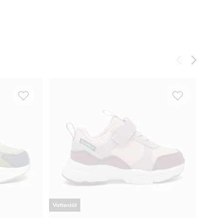
Vattentät
-
30