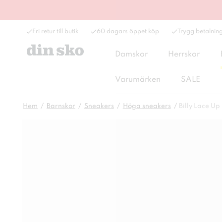
Fri retur till butik
60 dagars öppet köp
Trygg betalnin
Damskor
Herrskor
Varumärken
SALE
Hem
Barnskor
Sneakers
Höga sneakers
Billy Lace Up