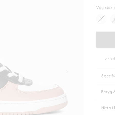
Välj storl
31
Frakt
Specifi
Betyg 
Hitta i 