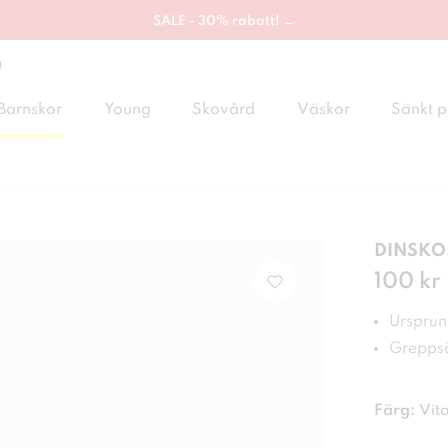
SALE - 30% rabatt! →
g
Barnskor
Young
Skovård
Väskor
Sänkt p
DINSKO,
Pris
100 kr
:
100
Ursprung
Greppsä
Färg:
Vit