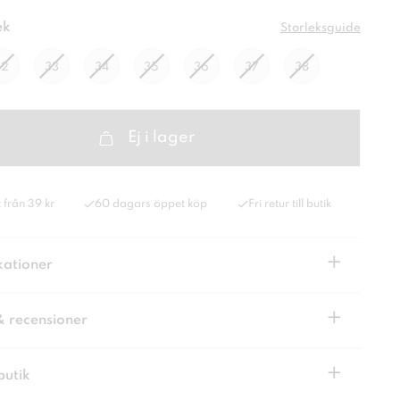
ek
Storleksguide
32
33
34
35
36
37
38
Ej i lager
 från 39 kr
60 dagars öppet köp
Fri retur till butik
+
kationer
+
& recensioner
+
butik