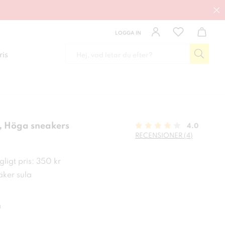
LOGGA IN
ris
 Höga sneakers
4.0
RECENSIONER (4)
 kr
ligt pris: 350 kr
ker sula
a