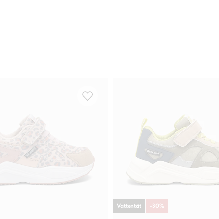
Vattentät
-
30
%