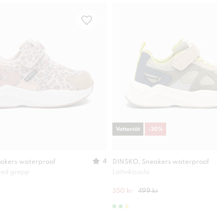
Vattentät
-
30
%
4
akers waterproof
DINSKO, Sneakers waterproof
 med grepp
Lättviktssula
350 kr
499 kr