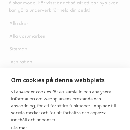
älskar mode. För visst är det så att ett par nya skor
kan göra underverk för hela din outfit!
Alla skor
Alla varumärken
Sitemap
Inspiration
Om cookies på denna webbplats
Vi använder cookies för att samla in och analysera
Följ oss på sociala medier
information om webbplatsens prestanda och
användning, för att förbättra funktioner kopplade till
sociala medier och för att förbättra och anpassa
innehåll och annonser.
Se mer skor:
skopunkten.se
Läs mer