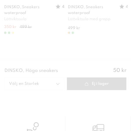
4
4
DINSKO, Sneakers
DINSKO, Sneakers
waterproof
waterproof
Lättviktssula
Lättviktsula med grepp
350 kr
499 kr
499 kr
Pris
:
50 kr
DINSKO, Höga sneakers
50 kr
Välj en
Storlek
Ej i lager