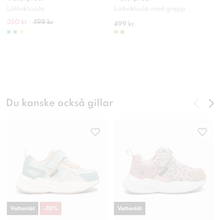
Lättviktssula
Lättviktsula med grepp
350 kr
499 kr
499 kr
Du kanske också gillar
Vattentät
-
30
%
Vattentät