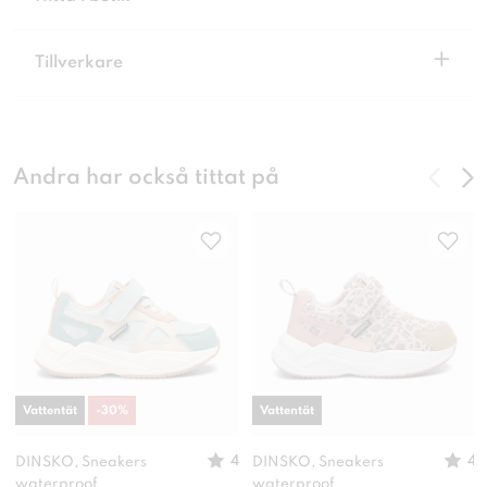
+
Tillverkare
Andra har också tittat på
Vattentät
-
30
%
Vattentät
4
4
DINSKO, Sneakers
DINSKO, Sneakers
waterproof
waterproof