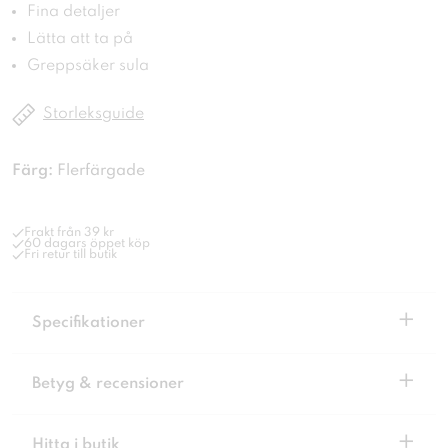
Fina detaljer
Lätta att ta på
Greppsäker sula
Storleksguide
Färg:
Flerfärgade
Frakt från 39 kr
60 dagars öppet köp
Fri retur till butik
+
Specifikationer
+
Betyg & recensioner
+
Hitta i butik