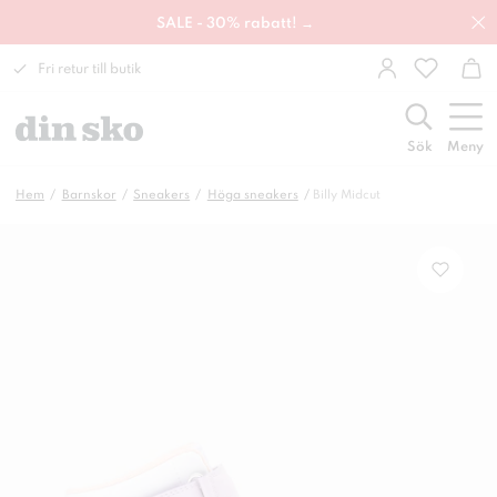
SALE - 30% rabatt! →
Fri retur till butik
Sök
Meny
Hem
Barnskor
Sneakers
Höga sneakers
Billy Midcut