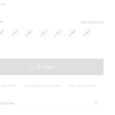
rta
ek
Storleksguide
32
33
34
35
36
37
38
Ej i lager
 från 39 kr
60 dagars öppet köp
Fri retur till butik
+
kationer