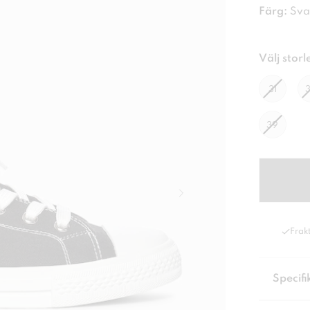
Färg:
Sva
Välj storl
31
39
Frakt
Specifi