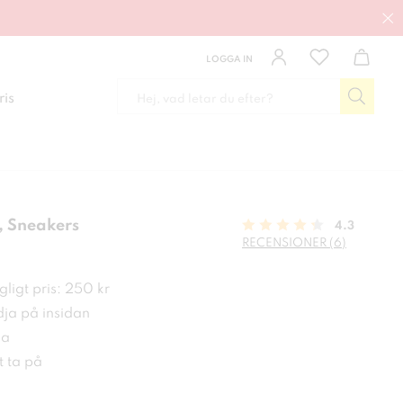
LOGGA IN
ris
 Sneakers
4.3
RECENSIONER (6)
kr
ligt pris: 250 kr
ja på insidan
la
t ta på