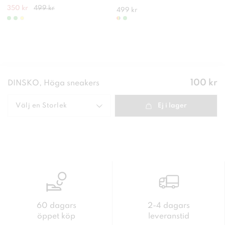
350 kr
499 kr
499 kr
Pris
:
100 kr
DINSKO, Höga sneakers
100 kr
Välj en
Storlek
Ej i lager
60 dagars
2-4 dagars
öppet köp
leveranstid