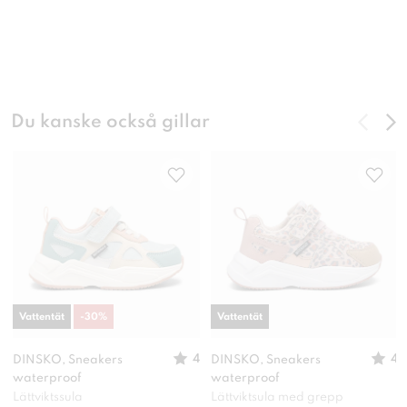
Du kanske också gillar
Vattentät
-
30
%
Vattentät
4
4
DINSKO, Sneakers
DINSKO, Sneakers
waterproof
waterproof
Lättviktssula
Lättviktsula med grepp