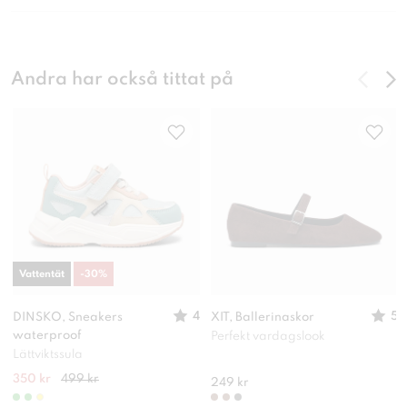
Andra har också tittat på
Vattentät
-
30
%
4
5
DINSKO, Sneakers
XIT, Ballerinaskor
waterproof
Perfekt vardagslook
Lättviktssula
350 kr
499 kr
249 kr