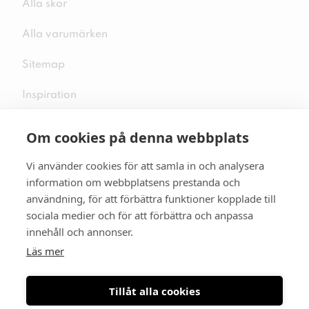
Alla skor
Alla varumärken
Sitemap
Inspiration
Om cookies på denna webbplats
Vi använder cookies för att samla in och analysera
Följ oss på sociala medier
information om webbplatsens prestanda och
användning, för att förbättra funktioner kopplade till
sociala medier och för att förbättra och anpassa
innehåll och annonser.
Se mer skor:
skopunkten.se
Läs mer
Tillåt alla cookies