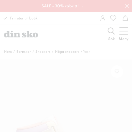
SALE - 30% rabatt! →
Fri retur till butik
Sök
Meny
Hem
Barnskor
Sneakers
Höga sneakers
Yoshi