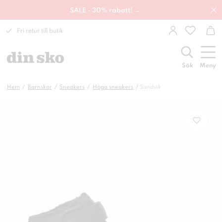
SALE - 30% rabatt! →
Fri retur till butik
Sök
Meny
Hem
Barnskor
Sneakers
Höga sneakers
Sandvik