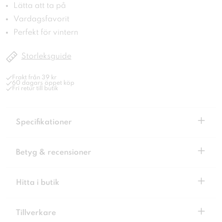
Lätta att ta på
Vardagsfavorit
Perfekt för vintern
Storleksguide
Frakt från 39 kr
60 dagars öppet köp
Fri retur till butik
+
Specifikationer
+
Betyg & recensioner
+
Hitta i butik
+
Tillverkare