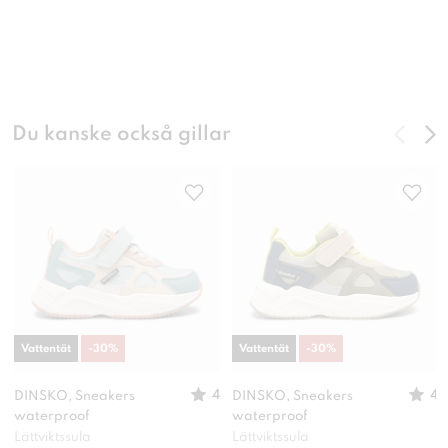
Du kanske också gillar
Vattentät
-
30
%
Vattentät
-
30
%
4
4
DINSKO, Sneakers
DINSKO, Sneakers
waterproof
waterproof
Lättviktssula
Lättviktssula