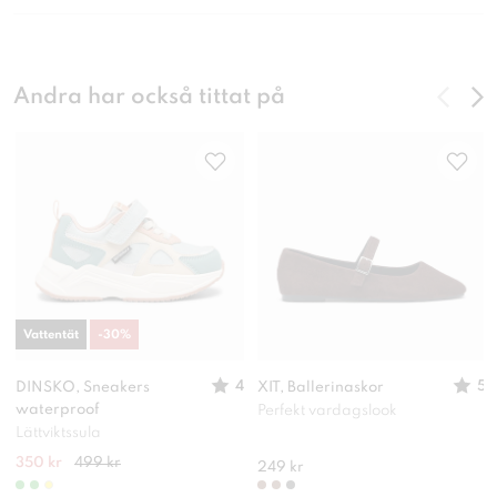
Andra har också tittat på
Vattentät
-
30
%
4
5
DINSKO, Sneakers
XIT, Ballerinaskor
waterproof
Perfekt vardagslook
Lättviktssula
350 kr
499 kr
249 kr