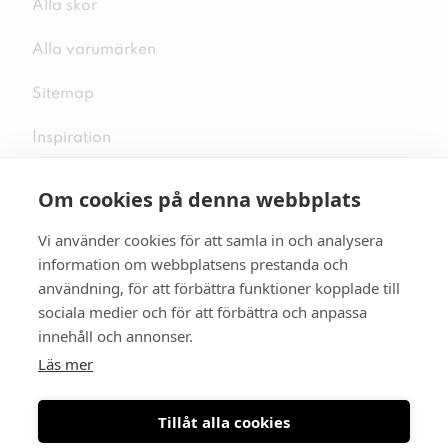
Alla skor
Alla varumärken
Sitemap
Inspiration
Om cookies på denna webbplats
Vi använder cookies för att samla in och analysera
Följ oss på sociala medier
information om webbplatsens prestanda och
användning, för att förbättra funktioner kopplade till
sociala medier och för att förbättra och anpassa
innehåll och annonser.
Se mer skor:
skopunkten.se
Läs mer
Tillåt alla cookies