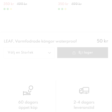
350 kr
499 kr
350 kr
499 kr
Pris
:
50 kr
LEAF, Varmfodrade kängor waterproof
50 kr
Välj en
Storlek
Ej i lager
60 dagars
2-4 dagars
öppet köp
leveranstid