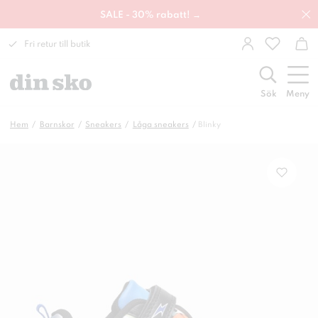
SALE - 30% rabatt! →
Fri retur till butik
Sök
Meny
Hem
Barnskor
Sneakers
Låga sneakers
Blinky