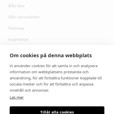
Alla skor
Alla varumärken
Sitemap
Inspiration
Om cookies på denna webbplats
Vi använder cookies för att samla in och analysera
Följ oss på sociala medier
information om webbplatsens prestanda och
användning, för att förbättra funktioner kopplade till
sociala medier och för att förbättra och anpassa
innehåll och annonser.
Se mer skor:
skopunkten.se
Läs mer
Tillåt alla cookies