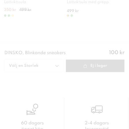
Lättviktssula
Lättviktsula med grepp
350 kr
499 kr
499 kr
Pris
:
100 kr
DINSKO, Blinkande sneakers
100 kr
Välj en
Storlek
Ej i lager
60 dagars
2-4 dagars