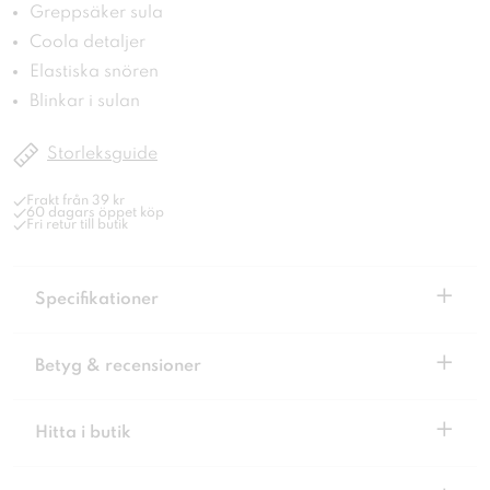
Greppsäker sula
Coola detaljer
Elastiska snören
Blinkar i sulan
Storleksguide
Frakt från 39 kr
60 dagars öppet köp
Fri retur till butik
+
Specifikationer
+
Betyg & recensioner
+
Hitta i butik