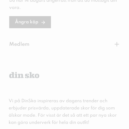
Du har 14 dagars ångerrätt från att du mottagit din
vara.
Ångra köp
+
Medlem
Vi på DinSko inspireras av dagens trender och
erbjuder prisvärda, uppdaterade skor för dig som
älskar mode. För visst är det så att ett par nya skor
kan göra underverk för hela din outfit!