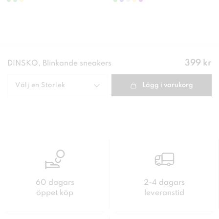
Pris
:
399 kr
DINSKO, Blinkande sneakers
399 kr
Välj en
Storlek
Lägg i varukorg
60 dagars
2-4 dagars
öppet köp
leveranstid