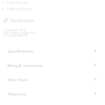
Lättviktssula
Lätta att ta på
Storleksguide
Frakt från 39 kr
60 dagars öppet köp
Fri retur till butik
+
Specifikationer
+
Betyg & recensioner
+
Hitta i butik
+
Tillverkare