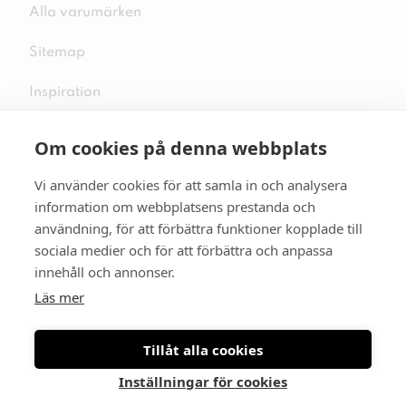
Alla varumärken
Sitemap
Inspiration
Om cookies på denna webbplats
Vi använder cookies för att samla in och analysera
Följ oss på sociala medier
information om webbplatsens prestanda och
användning, för att förbättra funktioner kopplade till
sociala medier och för att förbättra och anpassa
innehåll och annonser.
Se mer skor:
skopunkten.se
Läs mer
Tillåt alla cookies
Inställningar för cookies