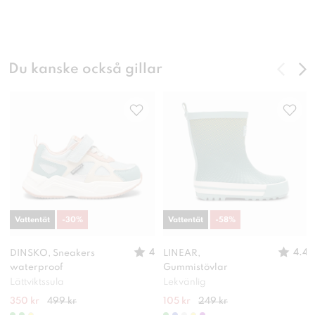
Du kanske också gillar
Vattentät
-
30
%
Vattentät
-
58
%
4
4.4
DINSKO, Sneakers
LINEAR,
waterproof
Gummistövlar
Lättviktssula
Lekvänlig
350 kr
499 kr
105 kr
249 kr