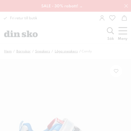
SALE - 30% rabatt! →
Fri retur till butik
Sök
Meny
Hem
Barnskor
Sneakers
Låga sneakers
Candy