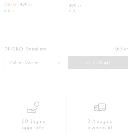
350 kr
499 kr
499 kr
Pris
:
50 kr
DINSKO, Sneakers
50 kr
Välj en
Storlek
Ej i lager
60 dagars
2-4 dagars
öppet köp
leveranstid