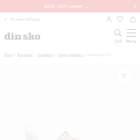
SALE - 30% rabatt! →
Fri retur till butik
Sök
Meny
Hem
Barnskor
Sneakers
Låga sneakers
Garda Slip On