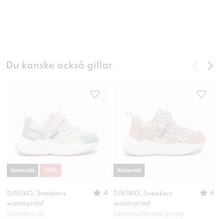
Du kanske också gillar
Vattentät
-
30
%
Vattentät
4
4
DINSKO, Sneakers
DINSKO, Sneakers
waterproof
waterproof
Lättviktssula
Lättviktsula med grepp