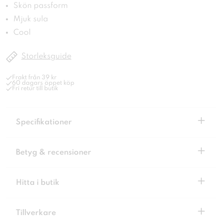
Skön passform
Mjuk sula
Cool
Storleksguide
Frakt från 39 kr
60 dagars öppet köp
Fri retur till butik
+
Specifikationer
+
Betyg & recensioner
+
Hitta i butik
+
Tillverkare