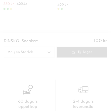
350 kr
499 kr
499 kr
Pris
:
100 kr
DINSKO, Sneakers
100 kr
Välj en
Storlek
Ej i lager
60 dagars
2-4 dagars
öppet köp
leveranstid