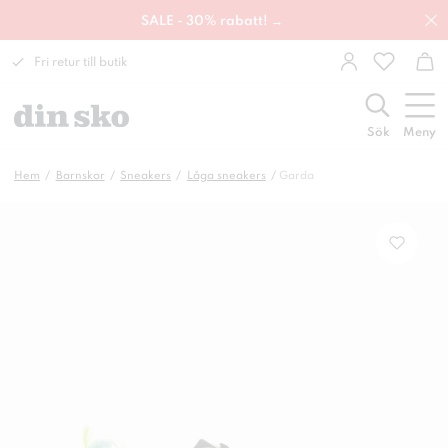
SALE - 30% rabatt! →
Fri retur till butik
Sök
Meny
Hem
Barnskor
Sneakers
Låga sneakers
Garda