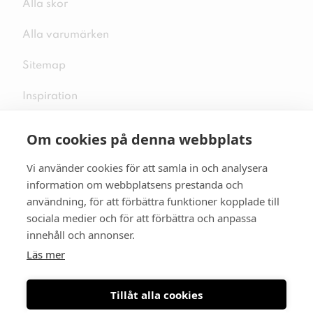
Alla skor
Alla varumärken
Sitemap
Inspiration
Om cookies på denna webbplats
Vi använder cookies för att samla in och analysera
Följ oss på sociala medier
information om webbplatsens prestanda och
användning, för att förbättra funktioner kopplade till
sociala medier och för att förbättra och anpassa
innehåll och annonser.
Se mer skor:
skopunkten.se
Läs mer
Tillåt alla cookies