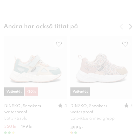
Andra har också tittat på
Vattentät
-
30
%
Vattentät
4
4
DINSKO, Sneakers
DINSKO, Sneakers
waterproof
waterproof
Lättviktssula
Lättviktsula med grepp
350 kr
499 kr
499 kr