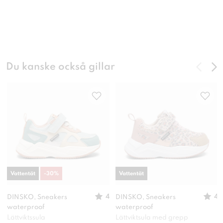
Du kanske också gillar
Vattentät
-
30
%
Vattentät
4
4
DINSKO, Sneakers
DINSKO, Sneakers
waterproof
waterproof
Lättviktssula
Lättviktsula med grepp