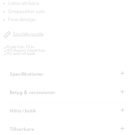
Lätta att bära
Greppsäker sula
Fina detaljer
Storleksguide
Frakt från 39 kr
60 dagars öppet köp
Fri retur till butik
+
Specifikationer
+
Betyg & recensioner
+
Hitta i butik
+
Tillverkare