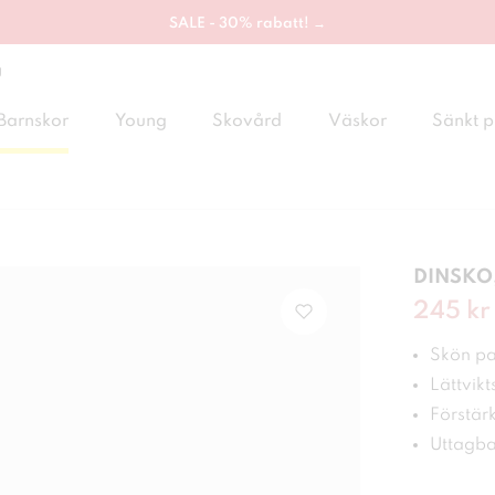
SALE - 30% rabatt! →
g
Barnskor
Young
Skovård
Väskor
Sänkt p
DINSKO,
Nuvaran
245 kr
Skön pa
Lättvikt
Förstär
Uttagba