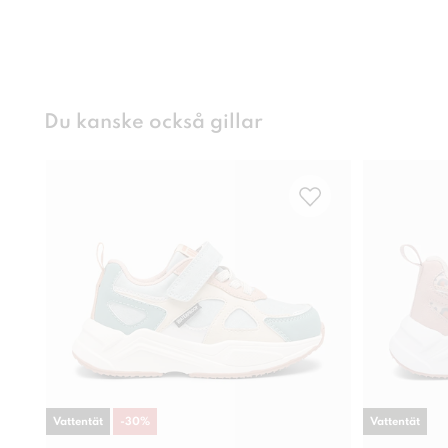
Du kanske också gillar
Vattentät
-
30
%
Vattentät