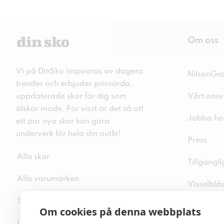
Om oss
Vi på DinSko inspireras av dagens
NilsonGr
trender och erbjuder prisvärda,
uppdaterade skor för dig som
Vårt ansv
älskar mode. För visst är det så att
Jobba ho
ett par nya skor kan göra
underverk för hela din outfit!
Press
Alla skor
Tillgängl
Alla varumärken
Visselblå
Sitemap
Integritet
Om cookies på denna webbplats
Inspiration