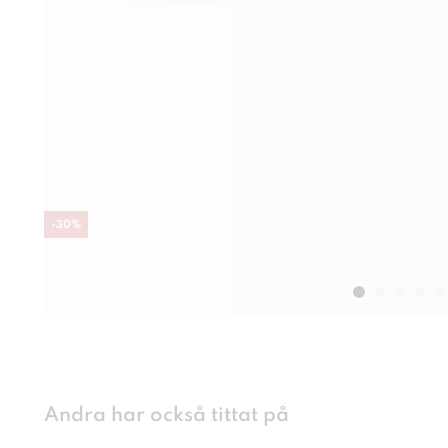
-
30
%
Andra har också tittat på