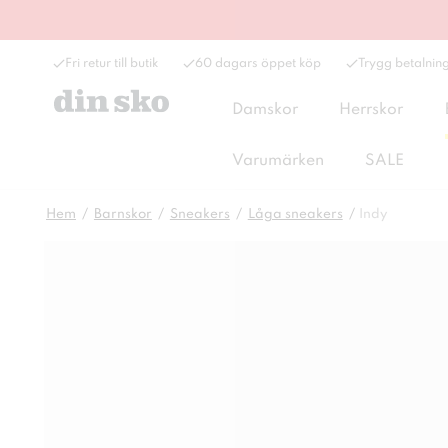
Fri retur till butik
60 dagars öppet köp
Trygg betalnin
Damskor
Herrskor
Varumärken
SALE
Hem
Barnskor
Sneakers
Låga sneakers
Indy