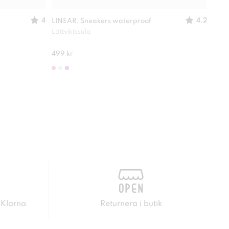
4
4.2
LINEAR, Sneakers waterproof
LINE
Lättviktssula
Skön
499 kr
249 
 Klarna
Returnera i butik