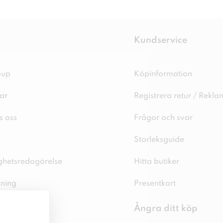
Kundservice
oup
Köpinformation
ar
Registrera retur / Rekla
s oss
Frågor och svar
Storleksguide
ighetsredogörelse
Hitta butiker
sning
Presentkort
spolicy
Ångra ditt köp