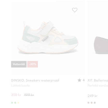
Vattentät
-
30
%
4
DINSKO, Sneakers waterproof
XIT, Ballerin
Lättviktssula
Perfekt vard
350 kr
499 kr
249 kr