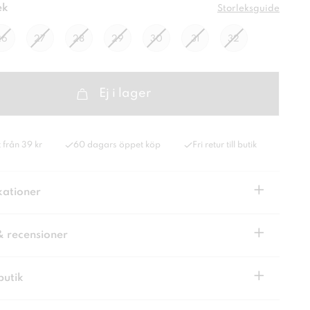
ek
Storleksguide
26
27
28
29
30
31
32
Ej i lager
 från 39 kr
60 dagars öppet köp
Fri retur till butik
+
kationer
+
& recensioner
+
butik