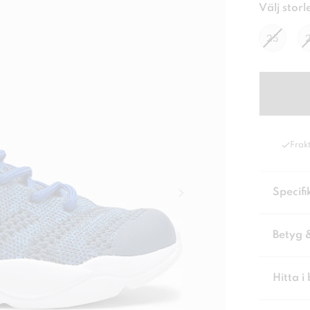
Välj storl
25
Frakt
Specifi
Betyg 
Hitta i 