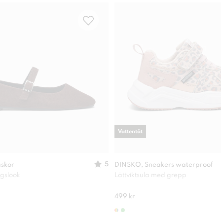
Vattentät
5
askor
DINSKO, Sneakers waterproof
agslook
Lättviktsula med grepp
499 kr