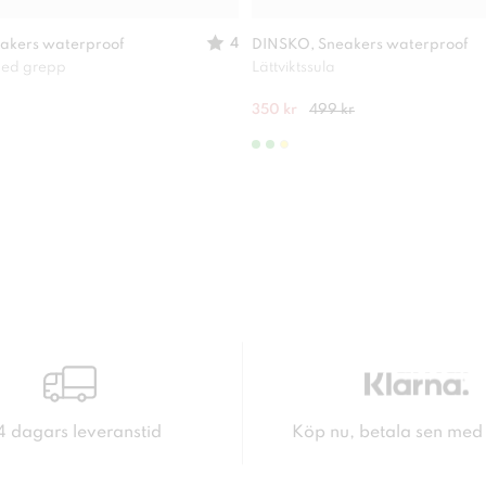
4
akers waterproof
DINSKO, Sneakers waterproof
 med grepp
Lättviktssula
350 kr
499 kr
4 dagars leveranstid
Köp nu, betala sen med