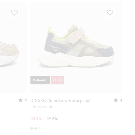
Vattentät
-
30
%
Vatt
4
4
DINSKO, Sneakers waterproof
LINE
Lättviktssula
Lättv
350 kr
499 kr
499 