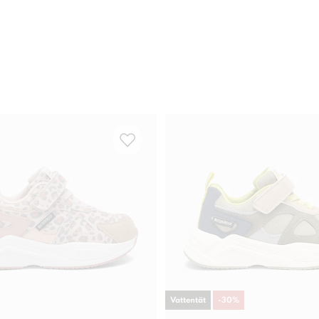
Vattentät
-
30
%