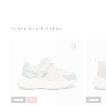
Du kanske också gillar
Vattentät
-
30
%
Vattentät