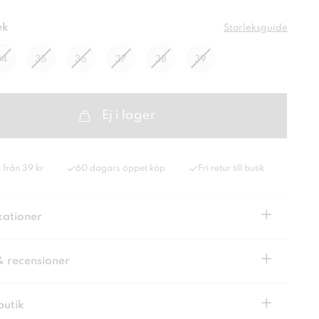
ek
Storleksguide
34
35
36
37
38
39
Ej i lager
 från 39 kr
60 dagars öppet köp
Fri retur till butik
+
kationer
+
& recensioner
+
butik