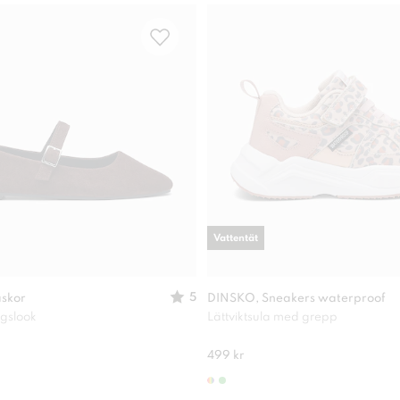
Vattentät
5
askor
DINSKO, Sneakers waterproof
agslook
Lättviktsula med grepp
499 kr