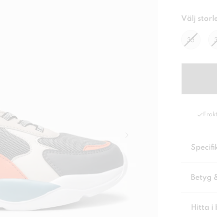
Välj storl
33
Frakt
Specifi
Betyg 
Hitta i 