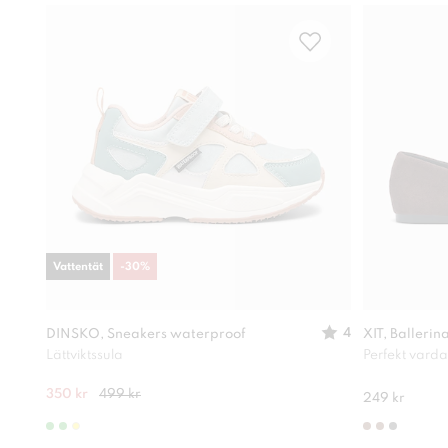
Vattentät
-
30
%
4
DINSKO, Sneakers waterproof
XIT, Ballerin
Lättviktssula
Perfekt vard
350 kr
499 kr
249 kr