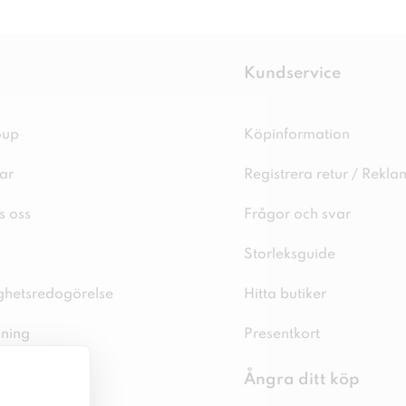
Kundservice
oup
Köpinformation
ar
Registrera retur / Rekla
s oss
Frågor och svar
Storleksguide
ighetsredogörelse
Hitta butiker
sning
Presentkort
spolicy
Ångra ditt köp