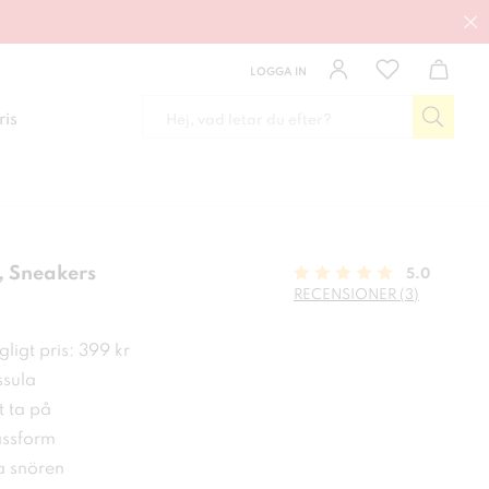
LOGGA IN
ris
 Sneakers
5.0
RECENSIONER (3)
 kr
ligt pris: 399 kr
ssula
t ta på
ssform
a snören