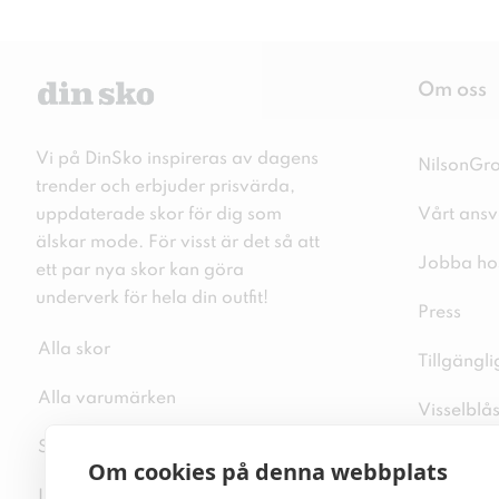
Om oss
Vi på DinSko inspireras av dagens
NilsonGr
trender och erbjuder prisvärda,
uppdaterade skor för dig som
Vårt ansv
älskar mode. För visst är det så att
Jobba ho
ett par nya skor kan göra
underverk för hela din outfit!
Press
Alla skor
Tillgängl
Alla varumärken
Visselblå
Sitemap
Integritet
Om cookies på denna webbplats
Inspiration