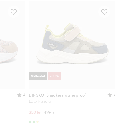
Vattentät
-
30
%
Vatt
4
4
DINSKO, Sneakers waterproof
LINE
Lättviktssula
Lättv
350 kr
499 kr
499 