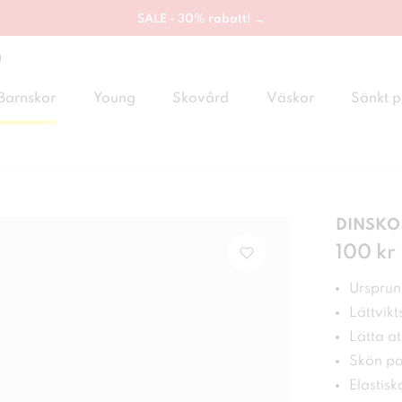
SALE - 30% rabatt! →
g
Barnskor
Young
Skovård
Väskor
Sänkt p
DINSKO,
Pris
100 kr
:
100
Ursprung
Lättvikt
Lätta at
Skön pa
Elastisk