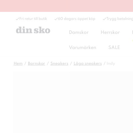
Fri retur till butik
60 dagars öppet köp
Trygg betalnin
Damskor
Herrskor
Varumärken
SALE
Hem
Barnskor
Sneakers
Låga sneakers
Indy