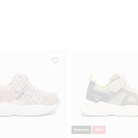
Vattentät
-
30
%