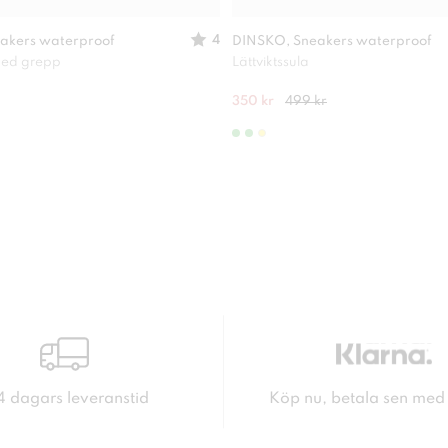
4
akers waterproof
DINSKO, Sneakers waterproof
 med grepp
Lättviktssula
350 kr
499 kr
4 dagars leveranstid
Köp nu, betala sen med