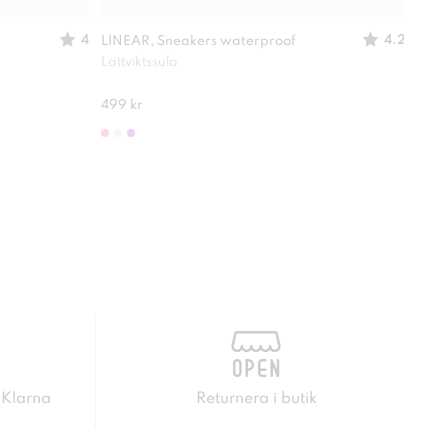
4
4.2
LINEAR, Sneakers waterproof
LINE
Lättviktssula
Skön
499 kr
249 
 Klarna
Returnera i butik