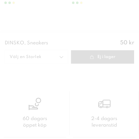
Pris
:
50 kr
DINSKO, Sneakers
50 kr
Välj en
Storlek
Ej i lager
60 dagars
2-4 dagars
öppet köp
leveranstid