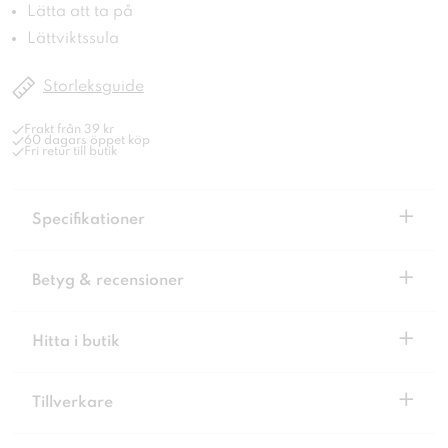
Lätta att ta på
Lättviktssula
Storleksguide
Frakt från 39 kr
60 dagars öppet köp
Fri retur till butik
+
Specifikationer
+
Betyg & recensioner
+
Hitta i butik
+
Tillverkare