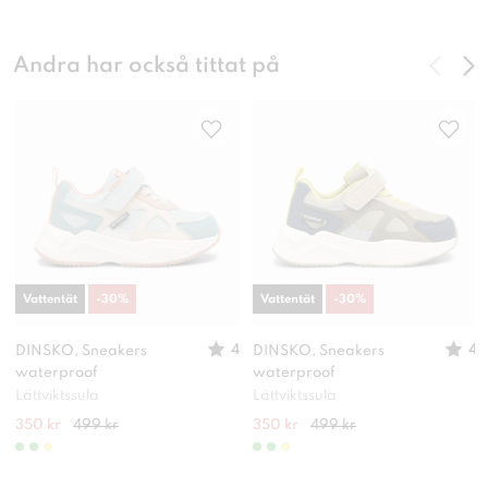
Andra har också tittat på
Vattentät
-
30
%
Vattentät
-
30
%
4
4
DINSKO, Sneakers
DINSKO, Sneakers
waterproof
waterproof
Lättviktssula
Lättviktssula
350 kr
499 kr
350 kr
499 kr