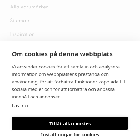
Alla varumärken
Sitemap
Inspiration
Om cookies på denna webbplats
Vi använder cookies för att samla in och analysera
Följ oss på sociala medier
information om webbplatsens prestanda och
användning, för att förbättra funktioner kopplade till
sociala medier och för att förbättra och anpassa
innehåll och annonser.
Se mer skor:
skopunkten.se
Läs mer
Tillåt alla cookies
Inställningar för cookies