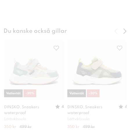
Du kanske också gillar
Vattentät
-
30
%
Vattentät
-
30
%
4
4
DINSKO, Sneakers
DINSKO, Sneakers
waterproof
waterproof
Lättviktssula
Lättviktssula
350 kr
499 kr
350 kr
499 kr