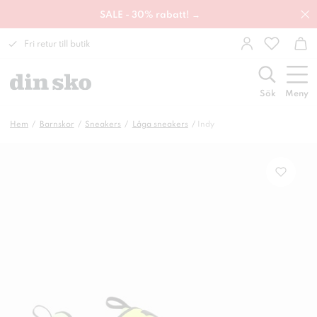
SALE - 30% rabatt! →
Fri retur till butik
Sök
Meny
Hem
Barnskor
Sneakers
Låga sneakers
Indy