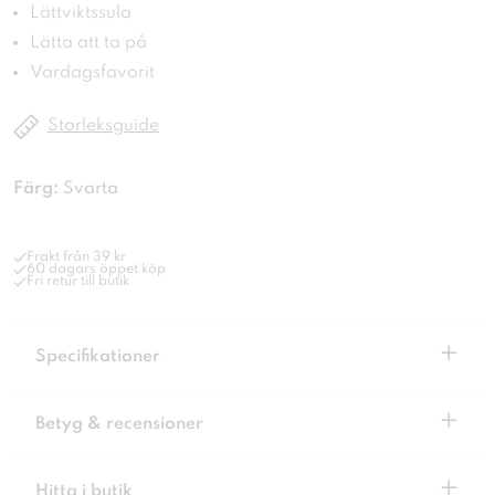
Lättviktssula
Lätta att ta på
Vardagsfavorit
Storleksguide
Färg:
Svarta
Frakt från 39 kr
60 dagars öppet köp
Fri retur till butik
+
Specifikationer
+
Betyg & recensioner
+
Hitta i butik