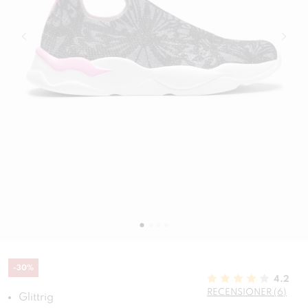
-
30
%
4.2
RECENSIONER (6)
Glittrig