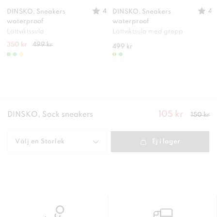
4
4
DINSKO, Sneakers
DINSKO, Sneakers
waterproof
waterproof
Lättviktssula
Lättviktsula med grepp
350 kr
499 kr
499 kr
105 kr
Nuvarande
DINSKO, Sock sneakers
150 kr
pris
:
105
kr
Tidigare
pris
:
150 kr
Välj en
Storlek
Ej i lager