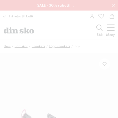
SALE - 30% rabatt! →
Fri retur till butik
Sök
Meny
Hem
Barnskor
Sneakers
Låga sneakers
Indy