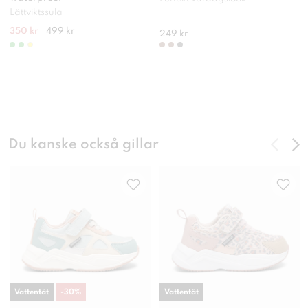
Lättviktssula
350 kr
499 kr
249 kr
Du kanske också gillar
Vattentät
-
30
%
Vattentät