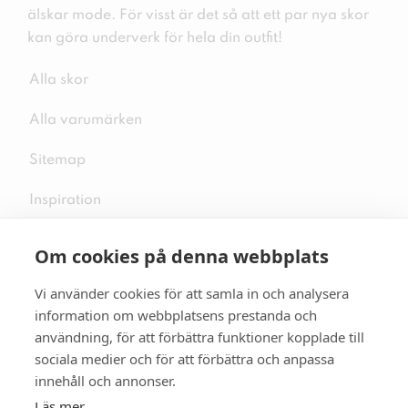
älskar mode. För visst är det så att ett par nya skor
kan göra underverk för hela din outfit!
Alla skor
Alla varumärken
Sitemap
Inspiration
Om cookies på denna webbplats
Vi använder cookies för att samla in och analysera
Följ oss på sociala medier
information om webbplatsens prestanda och
användning, för att förbättra funktioner kopplade till
sociala medier och för att förbättra och anpassa
innehåll och annonser.
Se mer skor:
skopunkten.se
Läs mer