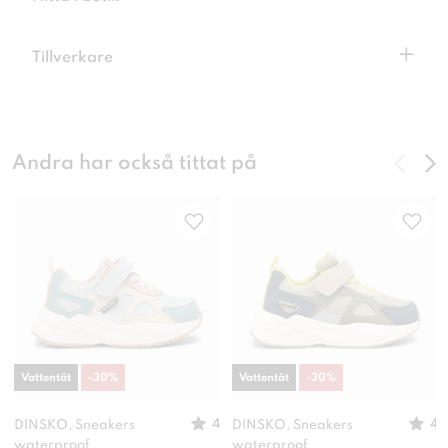
+
Tillverkare
Andra har också tittat på
Vattentät
-
30
%
Vattentät
-
30
%
4
4
DINSKO, Sneakers
DINSKO, Sneakers
waterproof
waterproof