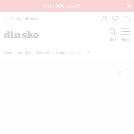
SALE - 30% rabatt! →
Fri retur till butik
Sök
Meny
Hem
Barnskor
Sneakers
Låga sneakers
Indy