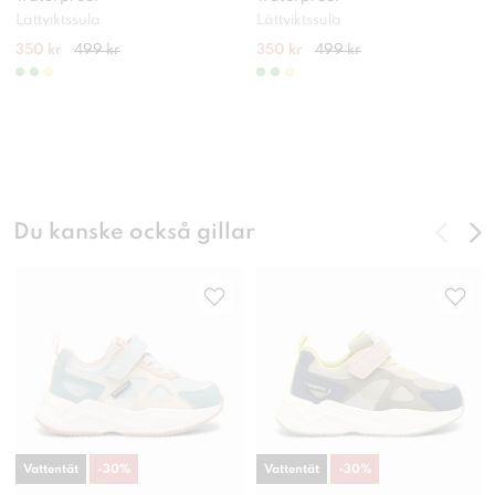
Lättviktssula
Lättviktssula
350 kr
499 kr
350 kr
499 kr
Du kanske också gillar
Vattentät
-
30
%
Vattentät
-
30
%