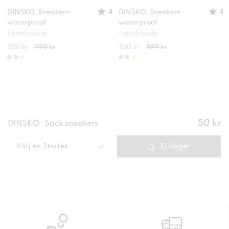
4
4
DINSKO, Sneakers
DINSKO, Sneakers
waterproof
waterproof
Lättviktssula
Lättviktssula
350 kr
499 kr
350 kr
499 kr
Pris
:
50 kr
DINSKO, Sock sneakers
50 kr
Välj en
Storlek
Ej i lager