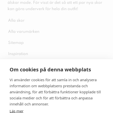
älskar mode. För visst är det så att ett par nya skor
kan göra underverk för hela din outfit!
Alla skor
Alla varumärken
Sitemap
Inspiration
Om cookies på denna webbplats
Vi använder cookies för att samla in och analysera
Följ oss på sociala medier
information om webbplatsens prestanda och
användning, för att förbättra funktioner kopplade till
sociala medier och för att förbättra och anpassa
innehåll och annonser.
Se mer skor:
skopunkten.se
Läs mer