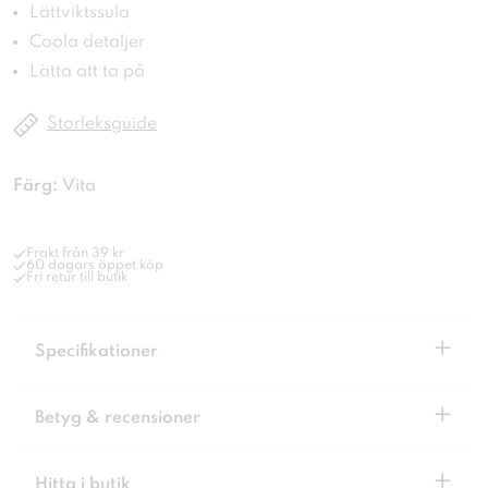
Lättviktssula
Coola detaljer
Lätta att ta på
Storleksguide
Färg:
Vita
Frakt från 39 kr
60 dagars öppet köp
Fri retur till butik
+
Specifikationer
+
Betyg & recensioner
+
Hitta i butik