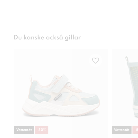
Du kanske också gillar
Vattentät
-
30
%
Vattentät
-