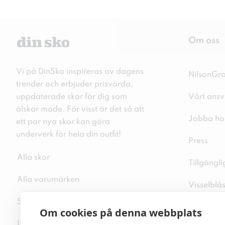
Om oss
Vi på DinSko inspireras av dagens
NilsonGr
trender och erbjuder prisvärda,
uppdaterade skor för dig som
Vårt ansv
älskar mode. För visst är det så att
Jobba ho
ett par nya skor kan göra
underverk för hela din outfit!
Press
Alla skor
Tillgängl
Alla varumärken
Visselblå
Sitemap
Integritet
Om cookies på denna webbplats
Inspiration