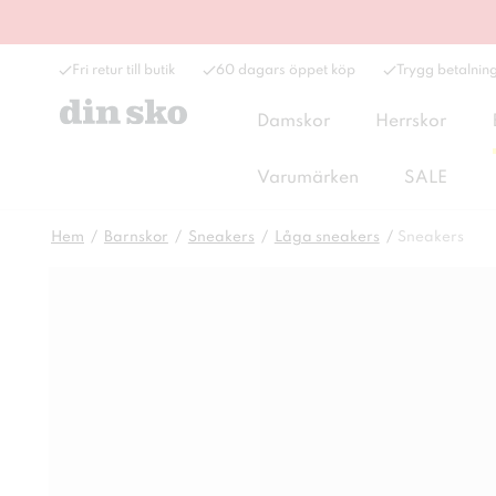
Fri retur till butik
60 dagars öppet köp
Trygg betalnin
Damskor
Herrskor
Varumärken
SALE
Hem
Barnskor
Sneakers
Låga sneakers
Sneakers