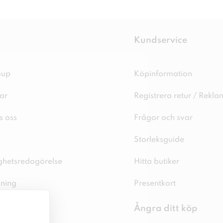
Kundservice
oup
Köpinformation
ar
Registrera retur / Rekla
s oss
Frågor och svar
Storleksguide
ighetsredogörelse
Hitta butiker
sning
Presentkort
spolicy
Ångra ditt köp