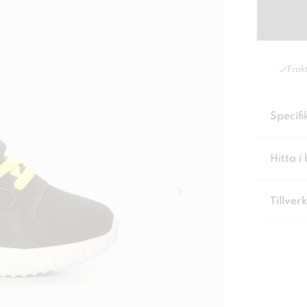
Frakt
Specifi
Hitta i 
Tillver