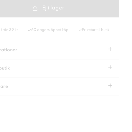
Ej i lager
 från 39 kr
60 dagars öppet köp
Fri retur till butik
+
kationer
+
butik
+
kare