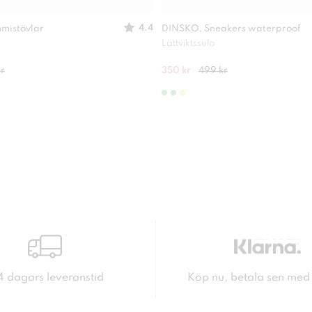
4.4
mistövlar
DINSKO, Sneakers waterproof
Lättviktssula
r
350 kr
499 kr
4 dagars leveranstid
Köp nu, betala sen med