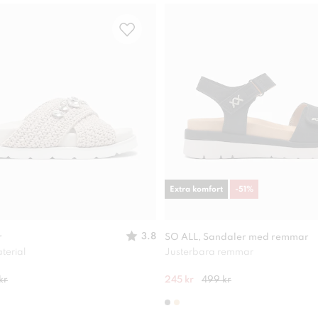
Extra komfort
-
51
%
3.8
r
SO ALL, Sandaler med remmar
terial
Justerbara remmar
kr
245 kr
499 kr