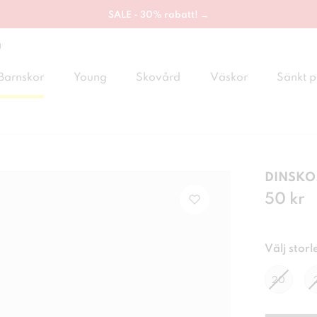
SALE - 30% rabatt! →
g
Barnskor
Young
Skovård
Väskor
Sänkt p
DINSKO,
Pris
50 kr
:
50 
Välj storl
20