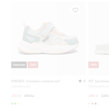
Vattentät
-
30
%
-
49
%
4
DINSKO, Sneakers waterproof
XIT, Sandale
Lättviktssula
Dekorativt ma
350 kr
499 kr
280 kr
549 