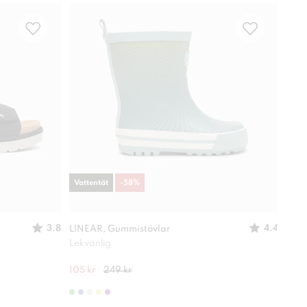
Vattentät
-
58
%
Vatt
3.8
4.4
LINEAR, Gummistövlar
DINS
Lekvänlig
Lättv
105 kr
249 kr
350 