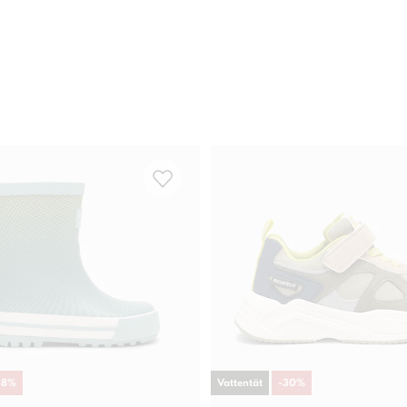
58
%
Vattentät
-
30
%