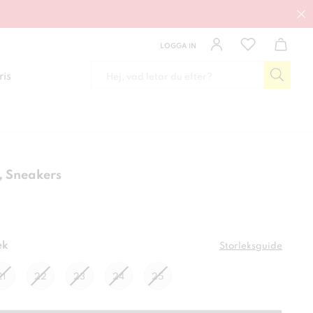
LOGGA IN
ris
 Sneakers
kr
ek
Storleksguide
21
22
23
24
25