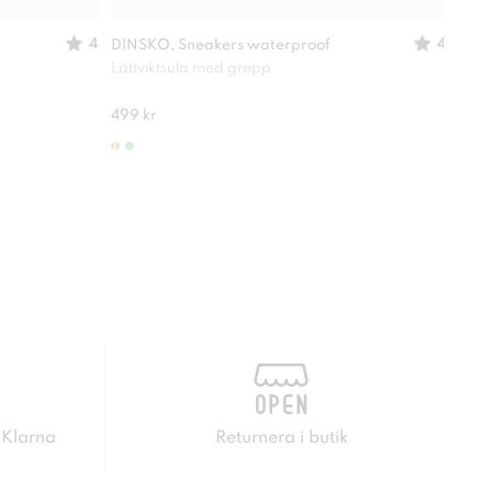
4
4
DINSKO, Sneakers waterproof
LINE
Lättviktsula med grepp
Lättv
499 kr
499 
 Klarna
Returnera i butik