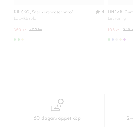
4
DINSKO, Sneakers waterproof
LINEAR, Gum
Lättviktssula
Lekvänlig
350 kr
499 kr
105 kr
249 k
60 dagars öppet köp
2-