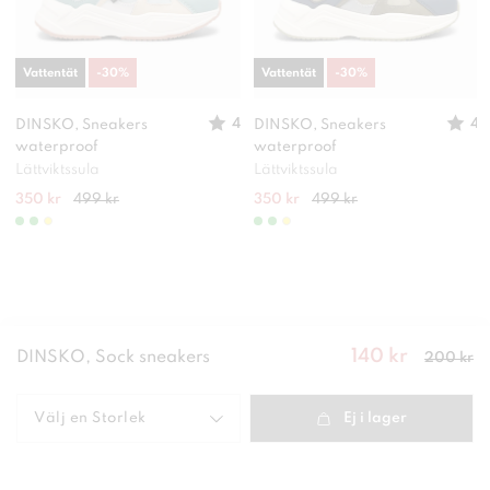
Vattentät
-
30
%
Vattentät
-
30
%
4
4
DINSKO, Sneakers
DINSKO, Sneakers
waterproof
waterproof
Lättviktssula
Lättviktssula
350 kr
499 kr
350 kr
499 kr
140 kr
Nuvarande
DINSKO, Sock sneakers
200 kr
pris
:
140
kr
Tidigare
pris
:
200 kr
Välj en
Storlek
Ej i lager