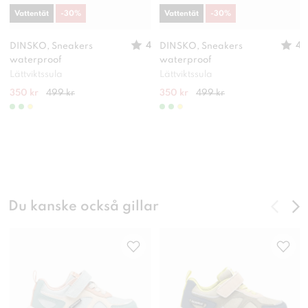
Vattentät
-
30
%
Vattentät
-
30
%
4
4
DINSKO, Sneakers
DINSKO, Sneakers
waterproof
waterproof
Lättviktssula
Lättviktssula
350 kr
499 kr
350 kr
499 kr
Du kanske också gillar