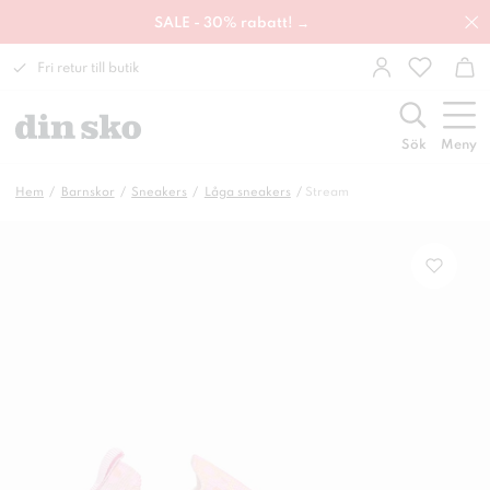
SALE - 30% rabatt! →
Fri retur till butik
Sök
Meny
Hem
Barnskor
Sneakers
Låga sneakers
Stream