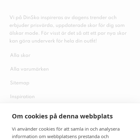
Vi på DinSko inspireras av dagens trender och
erbjuder prisvärda, uppdaterade skor för dig som
älskar mode. För visst är det så att ett par nya skor
kan göra underverk för hela din outfit!
Alla skor
Alla varumärken
Sitemap
Inspiration
Om cookies på denna webbplats
Vi använder cookies för att samla in och analysera
Följ oss på sociala medier
information om webbplatsens prestanda och