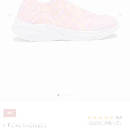
-
30
%
5.0
RECENSIONER (5)
Förstärkt tåkappa