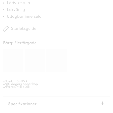
Lättviktssula
Lekvänlig
Uttagbar innersula
Storleksguide
Färg:
Flerfärgade
Frakt från 39 kr
60 dagars öppet köp
Fri retur till butik
+
Specifikationer