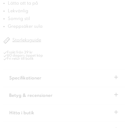
Lätta att ta på
Lekvänlig
Somrig stil
Greppsäker sula
Storleksguide
Frakt från 39 kr
60 dagars öppet köp
Fri retur till butik
+
Specifikationer
+
Betyg & recensioner
+
Hitta i butik