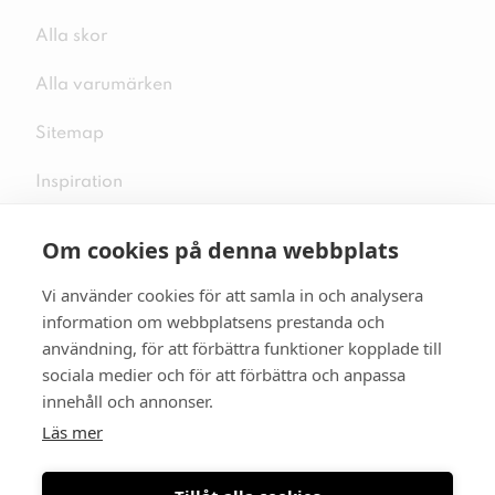
Alla skor
Alla varumärken
Sitemap
Inspiration
Om cookies på denna webbplats
Vi använder cookies för att samla in och analysera
Följ oss på sociala medier
information om webbplatsens prestanda och
användning, för att förbättra funktioner kopplade till
sociala medier och för att förbättra och anpassa
innehåll och annonser.
Se mer skor:
skopunkten.se
Läs mer