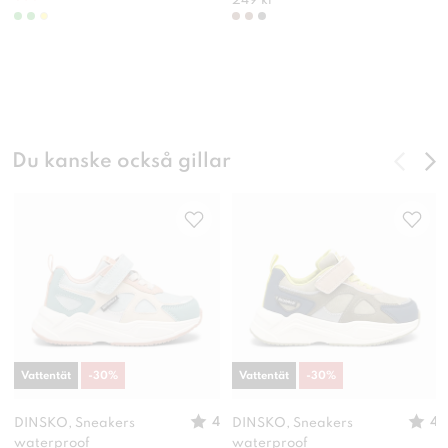
249 kr
Du kanske också gillar
Vattentät
-
30
%
Vattentät
-
30
%
4
4
DINSKO, Sneakers
DINSKO, Sneakers
waterproof
waterproof