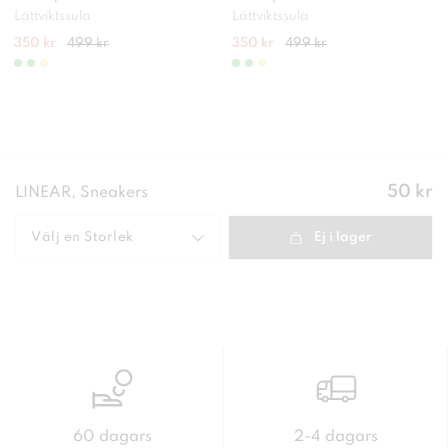
Lättviktssula
Lättviktssula
350 kr
499 kr
350 kr
499 kr
Pris
:
50 kr
LINEAR, Sneakers
50 kr
Välj en
Storlek
Ej i lager
60 dagars
2-4 dagars