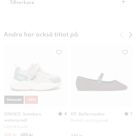
+
Tillverkare
Andra har också tittat på
Vattentät
-
30
%
4
5
DINSKO, Sneakers
XIT, Ballerinaskor
waterproof
Perfekt vardagslook
Lättviktssula
350 kr
499 kr