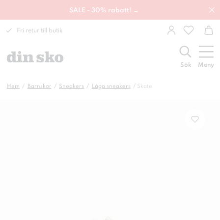
SALE - 30% rabatt! →
Fri retur till butik
Sök
Meny
Hem
Barnskor
Sneakers
Låga sneakers
Skate