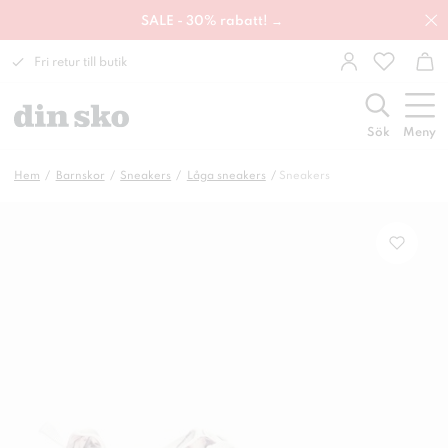
SALE - 30% rabatt! →
Fri retur till butik
Sök
Meny
Hem
Barnskor
Sneakers
Låga sneakers
Sneakers