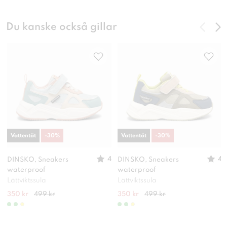
Du kanske också gillar
Vattentät
-
30
%
Vattentät
-
30
%
4
4
DINSKO, Sneakers
DINSKO, Sneakers
waterproof
waterproof
Lättviktssula
Lättviktssula
350 kr
499 kr
350 kr
499 kr