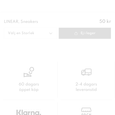
Pris
:
50 kr
LINEAR, Sneakers
50 kr
Välj en
Storlek
Ej i lager
60 dagars
2-4 dagars
öppet köp
leveranstid