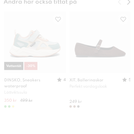
Andra har också tittat på
Vattentät
-
30
%
4
5
DINSKO, Sneakers
XIT, Ballerinaskor
waterproof
Perfekt vardagslook
Lättviktssula
350 kr
499 kr
249 kr