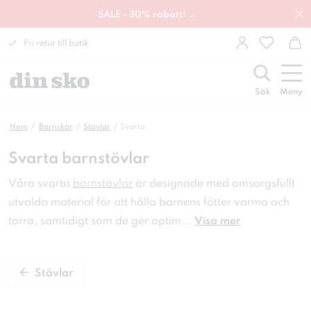
SALE - 30% rabatt! →
Fri retur till butik
Sök
Meny
Hem
Barnskor
Stövlar
Svarta
Svarta barnstövlar
Våra svarta
barnstövlar
är designade med
omsorgsfullt
utvalda material för att hålla barnens fötter
varma och
torra, samtidigt som de ger optim
...
Visa mer
Stövlar