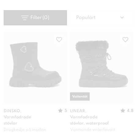
Filter
(
0
)
Populärt
Vattentät
5
4.8
DINSKO,
LINEAR,
Varmfodrade
Varmfodrade
stövlar
stövlar, waterproof
Dragkedja på insidan
Värmande vinterfavorit