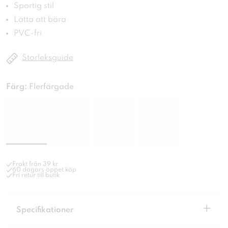
Sportig stil
Lätta att bära
PVC-fri
Storleksguide
Färg:
Flerfärgade
Frakt från 39 kr
60 dagars öppet köp
Fri retur till butik
+
Specifikationer