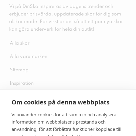
Vi på DinSko inspireras av dagens trender och
erbjuder prisvärda, uppdaterade skor för dig som
älskar mode. För visst är det så att ett par nya skor
kan göra underverk för hela din outfit!
Alla skor
Alla varumärken
Sitemap
Inspiration
Om cookies på denna webbplats
Vi använder cookies för att samla in och analysera
Följ oss på sociala medier
information om webbplatsens prestanda och
användning, för att förbättra funktioner kopplade till