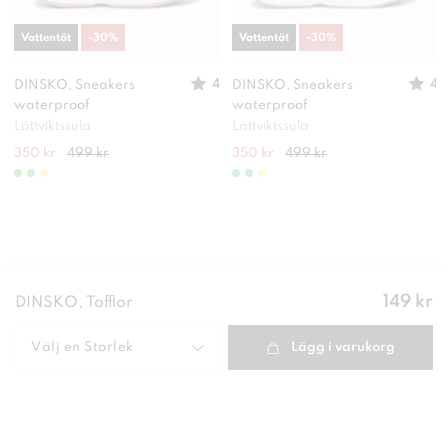
Vattentät
-
30
%
Vattentät
-
30
%
4
4
DINSKO, Sneakers
DINSKO, Sneakers
waterproof
waterproof
Lättviktssula
Lättviktssula
350 kr
499 kr
350 kr
499 kr
Pris
:
149 kr
DINSKO, Tofflor
149 kr
Välj en
Storlek
Lägg i varukorg