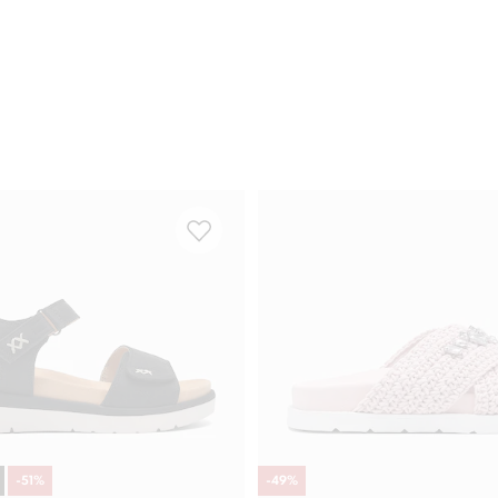
-
51
%
-
49
%