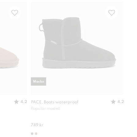
Mocka
Moc
4.2
4.2
PACE, Boots waterproof
PACE
dra
Populär modell
Deko
749 kr
749 