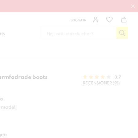
LOGGA IN
ris
armfodrade boots
3.7
RECENSIONER (91)
 kr
a
 modell
gea