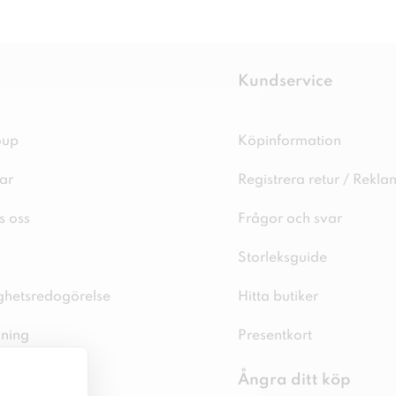
Kundservice
oup
Köpinformation
ar
Registrera retur / Rekla
s oss
Frågor och svar
Storleksguide
ighetsredogörelse
Hitta butiker
sning
Presentkort
spolicy
Ångra ditt köp