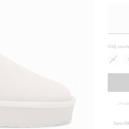
Välj storl
36
Frakt
Specifi