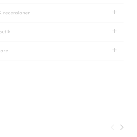
+
& recensioner
+
butik
+
kare