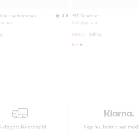
3.8
daler med remmar
XIT, Sandaler
remmar
Lättmatchad
kr
280 kr
549 kr
4 dagars leveranstid
Köp nu, betala sen med