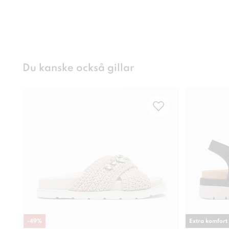
Du kanske också gillar
-
49
%
Extra komfort