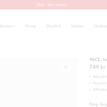
SALE - 30% rabatt! →
g
Barnskor
Young
Skovård
Väskor
Sänkt p
PACE, V
Pris
749 kr
:
749
Bekväm
Populär
Ullfoder
Färg:
Bei