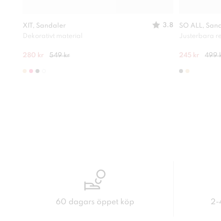
3.8
XIT, Sandaler
SO ALL, San
Dekorativt material
Justerbara 
280 kr
549 kr
245 kr
499 
60 dagars öppet köp
2-