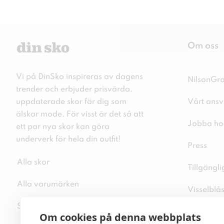
Om oss
Vi på DinSko inspireras av dagens
NilsonGr
trender och erbjuder prisvärda,
uppdaterade skor för dig som
Vårt ansv
älskar mode. För visst är det så att
Jobba ho
ett par nya skor kan göra
underverk för hela din outfit!
Press
Alla skor
Tillgängl
Alla varumärken
Visselblå
Sitemap
Integritet
Om cookies på denna webbplats