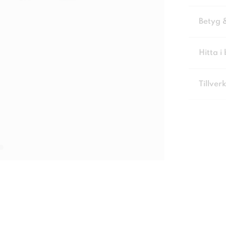
Betyg 
Hitta i 
Tillver