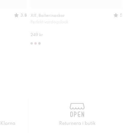
3.8
5
XIT, Ballerinaskor
XIT,
Perfekt vardagslook
Passa
210 
249 kr
 Klarna
Returnera i butik