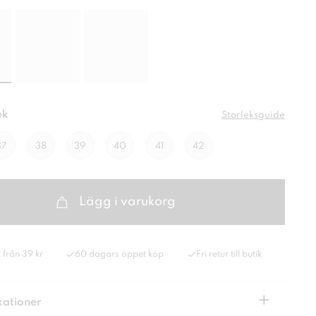
ek
Storleksguide
37
38
39
40
41
42
Lägg i varukorg
 från 39 kr
60 dagars öppet köp
Fri retur till butik
+
kationer