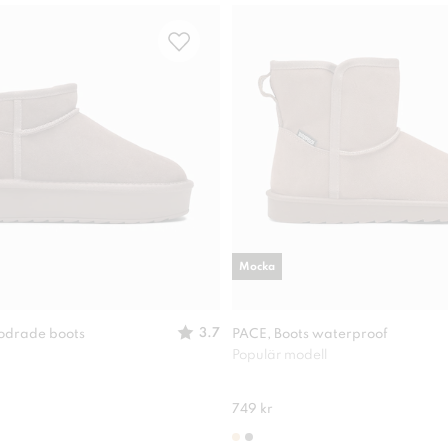
Mocka
3.7
odrade boots
PACE, Boots waterproof
Populär modell
749 kr