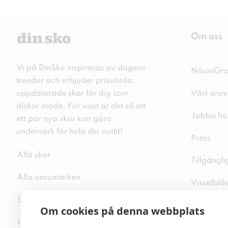
Om oss
Vi på DinSko inspireras av dagens
NilsonGr
trender och erbjuder prisvärda,
uppdaterade skor för dig som
Vårt ansv
älskar mode. För visst är det så att
Jobba ho
ett par nya skor kan göra
underverk för hela din outfit!
Press
Alla skor
Tillgängl
Alla varumärken
Visselblå
Sitemap
Integritet
Om cookies på denna webbplats
Inspiration