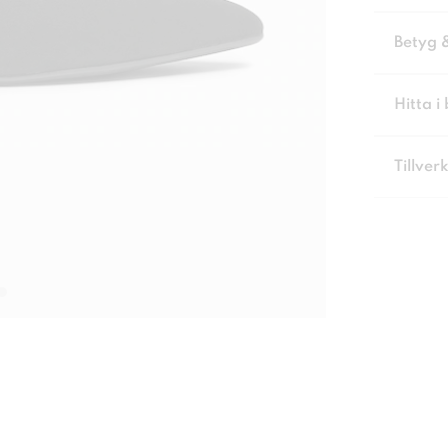
Betyg 
Hitta i 
Tillver