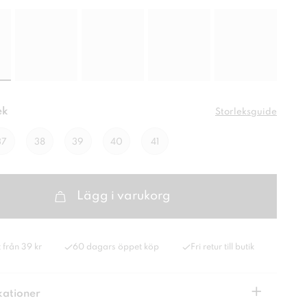
ek
Storleksguide
37
38
39
40
41
Lägg i varukorg
 från 39 kr
60 dagars öppet köp
Fri retur till butik
+
kationer