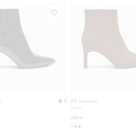
5
r
XIT, Stövletter
Stilren
599 kr