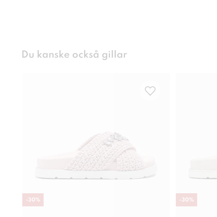
Du kanske också gillar
-
30
%
-
30
%