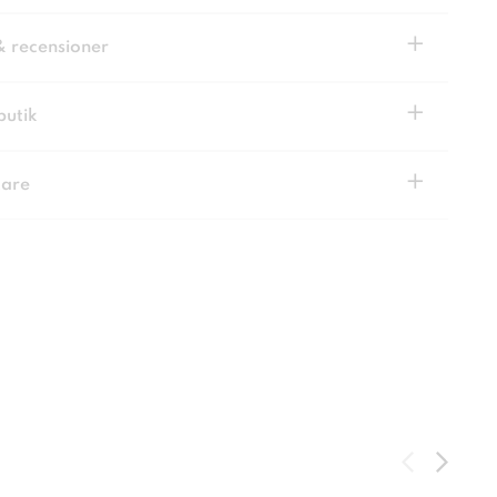
+
& recensioner
+
butik
+
kare