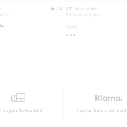
3.8
r
XIT, Ballerinaskor
terial
Perfekt vardagslook
kr
249 kr
4 dagars leveranstid
Köp nu, betala sen med