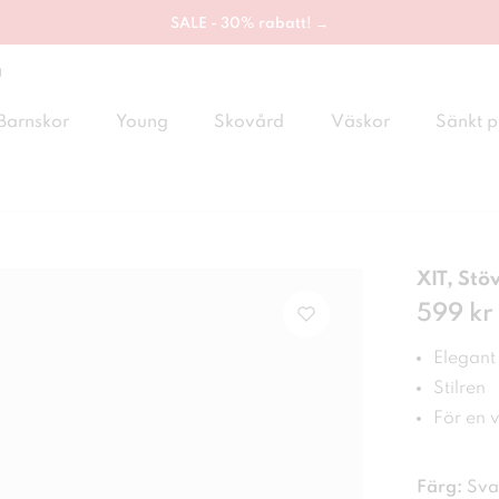
SALE - 30% rabatt! →
g
Barnskor
Young
Skovård
Väskor
Sänkt p
XIT, Stöv
Pris
599 kr
:
599
Elegant
Stilren
För en 
Färg:
Sva