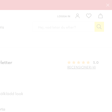
LOGGA IN
ris
letter
5.0
RECENSIONER (4)
 kr
välklädd look
rta