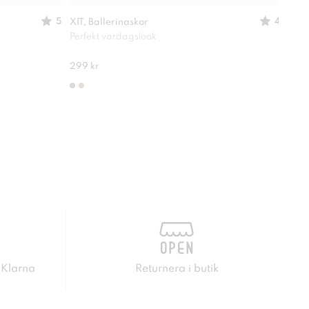
5
4
XIT, Ballerinaskor
ATTI
Perfekt vardagslook
Perf
280 
299 kr
 Klarna
Returnera i butik