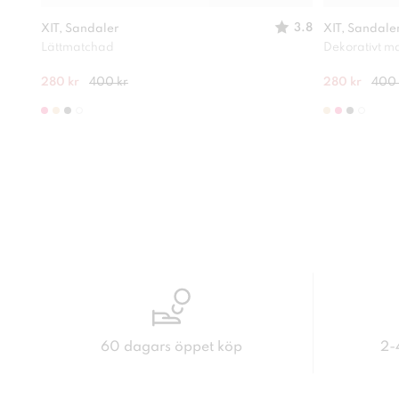
3.8
XIT, Sandaler
XIT, Sandale
Lättmatchad
Dekorativt ma
280 kr
400 kr
280 kr
400 
60 dagars öppet köp
2-