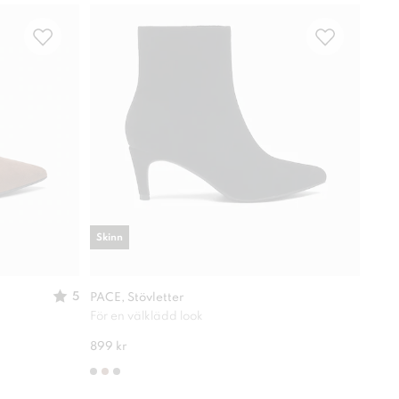
Skinn
5
PACE, Stövletter
XIT,
För en välklädd look
Stilr
899 kr
599 