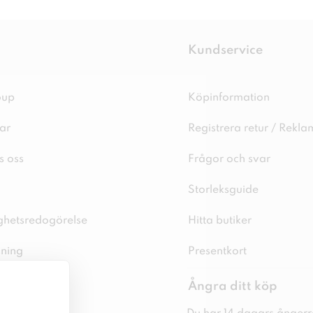
Kundservice
oup
Köpinformation
ar
Registrera retur / Rekla
s oss
Frågor och svar
Storleksguide
ighetsredogörelse
Hitta butiker
sning
Presentkort
spolicy
Ångra ditt köp