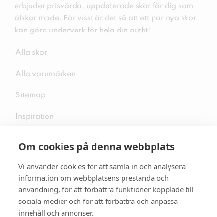
erbjuder prisvärda, uppdaterade skor för dig som
älskar mode. För visst är det så att ett par nya skor
kan göra underverk för hela din outfit!
Alla skor
Alla varumärken
Sitemap
Inspiration
Om cookies på denna webbplats
Vi använder cookies för att samla in och analysera
Följ oss på sociala medier
information om webbplatsens prestanda och
användning, för att förbättra funktioner kopplade till
sociala medier och för att förbättra och anpassa
innehåll och annonser.
Se mer skor:
skopunkten.se