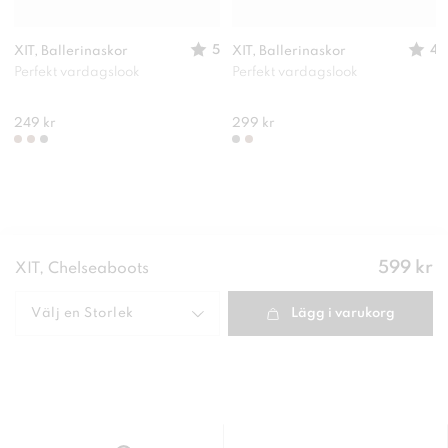
5
4
XIT, Ballerinaskor
XIT, Ballerinaskor
Perfekt vardagslook
Perfekt vardagslook
249 kr
299 kr
Pris
:
599 kr
XIT, Chelseaboots
599 kr
Välj en
Storlek
Lägg i varukorg