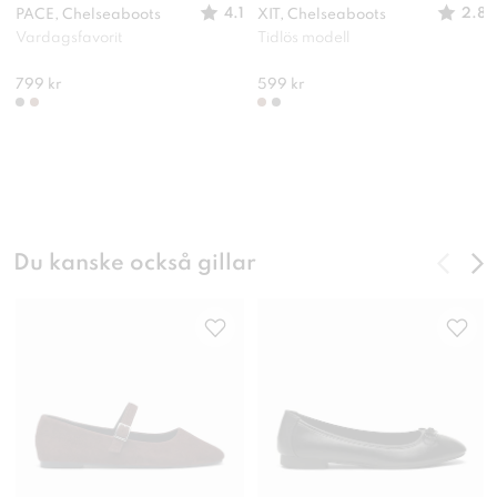
4.1
2.8
PACE, Chelseaboots
XIT, Chelseaboots
Vardagsfavorit
Tidlös modell
799 kr
599 kr
Du kanske också gillar