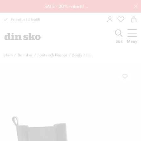
SALE - 30% rabatt! →
Fri retur till butik
Sök
Meny
Hem
Damskor
Boots och kängor
Boots
Iza