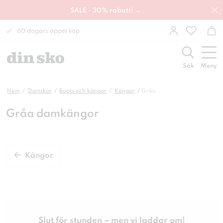
SALE - 30% rabatt! →
60 dagars öppet köp
Sök
Meny
Hem
Damskor
Boots och kängor
Kängor
Gråa
Gråa damkängor
Kängor
Slut för stunden – men vi laddar om!