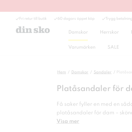
Fri retur till butik
60 dagars öppet köp
Trygg betalnin
Damskor
Herrskor
Varumärken
SALE
Hem
Damskor
Sandaler
Platåsa
Platåsandaler för 
Få saker fyller en med en så
platåsandaler för dam – skön
Visa mer