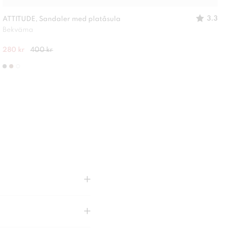
3.3
ATTITUDE, Sandaler med platåsula
Bekväma
280 kr
400 kr