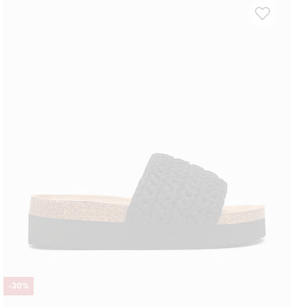
-
30
%