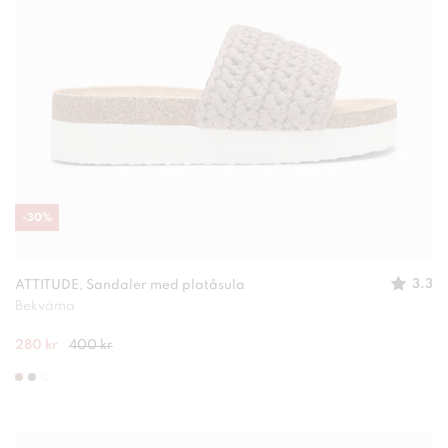
-
30
%
3.3
ATTITUDE, Sandaler med platåsula
Bekväma
280 kr
400 kr