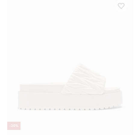
-
30
%