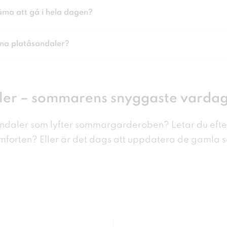
ma att gå i hela dagen?
ina platåsandaler?
ler – sommarens snyggaste vardag
åsandaler som lyfter sommargarderoben? Letar
du efte
mforten?
Eller är det dags att uppdatera de gamla