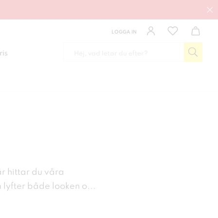
LOGGA IN
ris
r hittar du våra
m lyfter både looken o
...