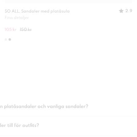
2.9
SO ALL, Sandaler med platåsula
Fina detaljer
105 kr
150 kr
an platåsandaler och vanliga sandaler?
 till för outfits?