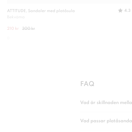
4.3
ATTITUDE, Sandaler med platåsula
Bekväma
210 kr
300 kr
FAQ
Vad är skillnaden mell
Vad passar platåsandaler