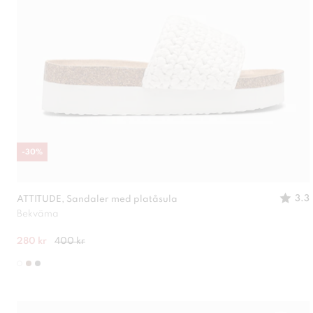
-
30
%
3.3
ATTITUDE, Sandaler med platåsula
Bekväma
280 kr
400 kr