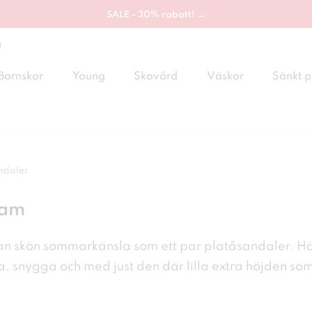
SALE - 30% rabatt! →
g
Barnskor
Young
Skovård
Väskor
Sänkt p
ndaler
dam
dan skön sommarkänsla som ett par
platåsandaler. Hä
a, snygga
och med just den där lilla extra höjden so