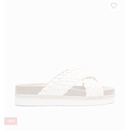
-
30
%