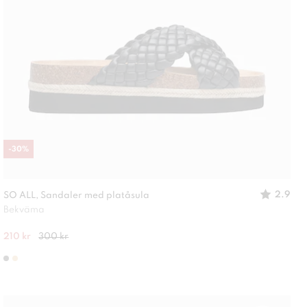
-
30
%
2.9
SO ALL, Sandaler med platåsula
Bekväma
210 kr
300 kr