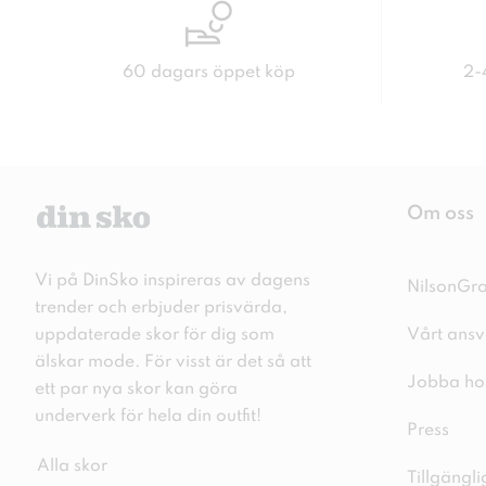
60 dagars öppet köp
2-
Om oss
Vi på DinSko inspireras av dagens
NilsonGr
trender och erbjuder prisvärda,
uppdaterade skor för dig som
Vårt ansv
älskar mode. För visst är det så att
Jobba ho
ett par nya skor kan göra
underverk för hela din outfit!
Press
Alla skor
Tillgängl