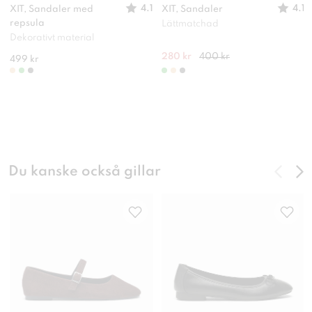
4.1
4.1
XIT, Sandaler med
XIT, Sandaler
repsula
Lättmatchad
Dekorativt material
280 kr
400 kr
499 kr
Du kanske också gillar