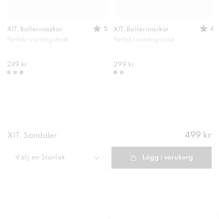
5
4
XIT, Ballerinaskor
XIT, Ballerinaskor
Perfekt vardagslook
Perfekt vardagslook
249 kr
299 kr
Pris
:
499 kr
XIT, Sandaler
499 kr
Välj en
Storlek
Lägg i varukorg