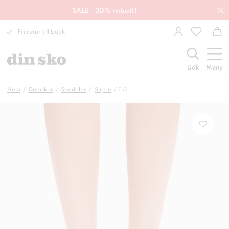
SALE - 30% rabatt! →
Fri retur till butik
Sök
Meny
Hem
Damskor
Sandaler
Slip in
Eli3