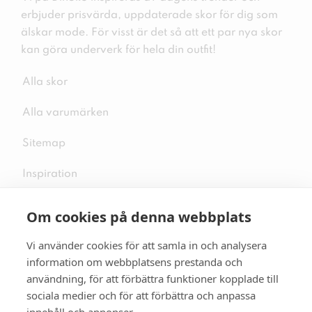
erbjuder prisvärda, uppdaterade skor för dig som
älskar mode. För visst är det så att ett par nya skor
kan göra underverk för hela din outfit!
Alla skor
Alla varumärken
Sitemap
Inspiration
Om cookies på denna webbplats
Vi använder cookies för att samla in och analysera
Följ oss på sociala medier
information om webbplatsens prestanda och
användning, för att förbättra funktioner kopplade till
sociala medier och för att förbättra och anpassa