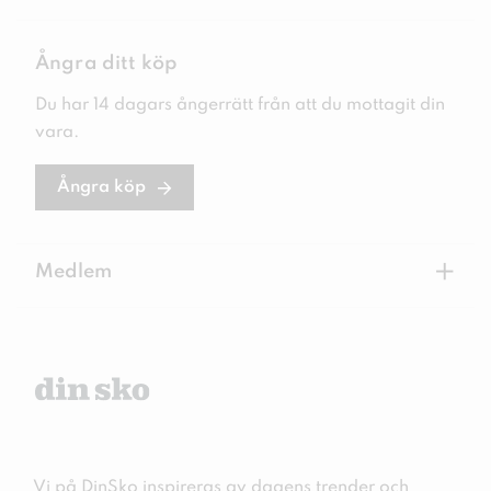
Ångra ditt köp
Du har 14 dagars ångerrätt från att du mottagit din
vara.
Ångra köp
+
Medlem
Vi på DinSko inspireras av dagens trender och