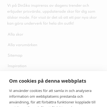
Vi på DinSko inspireras av dagens trender och
erbjuder prisvärda, uppdaterade skor för dig som
älskar mode. För visst är det så att ett par nya skor
kan göra underverk för hela din outfit!
Alla skor
Alla varumärken
Sitemap
Inspiration
Om cookies på denna webbplats
Vi använder cookies för att samla in och analysera
Följ oss på sociala medier
information om webbplatsens prestanda och
användning, för att förbättra funktioner kopplade till