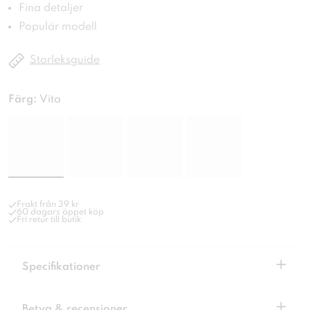
Fina detaljer
Populär modell
Storleksguide
Färg:
Vita
Frakt från 39 kr
60 dagars öppet köp
Fri retur till butik
+
Specifikationer
+
Betyg & recensioner