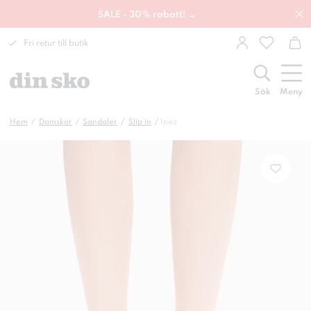
SALE - 30% rabatt! →
Fri retur till butik
Sök
Meny
Hem
Damskor
Sandaler
Slip in
Inez