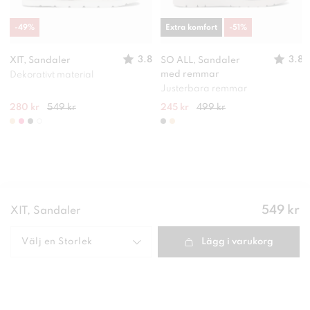
-
49
%
Extra komfort
-
51
%
3.8
3.8
XIT, Sandaler
SO ALL, Sandaler
med remmar
Dekorativt material
Justerbara remmar
280 kr
549 kr
245 kr
499 kr
Pris
:
549 kr
XIT, Sandaler
549 kr
Välj en
Storlek
Lägg i varukorg