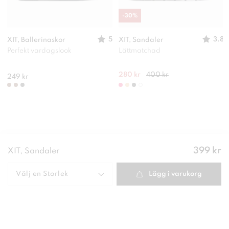
-
30
%
5
3.8
XIT, Ballerinaskor
XIT, Sandaler
Perfekt vardagslook
Lättmatchad
280 kr
400 kr
249 kr
Pris
:
399 kr
XIT, Sandaler
399 kr
Välj en
Storlek
Lägg i varukorg