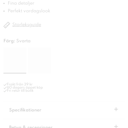
Fina detaljer
Perfekt vardagslook
Storleksguide
Färg:
Svarta
Frakt från 39 kr
60 dagars öppet köp
Fri retur till butik
+
Specifikationer
+
Betyg & recensioner