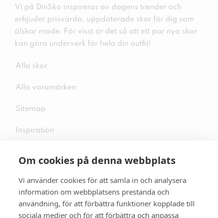
Vi på DinSko inspireras av dagens trender och
erbjuder prisvärda, uppdaterade skor för dig som
älskar mode. För visst är det så att ett par nya skor
kan göra underverk för hela din outfit!
Alla skor
Alla varumärken
Sitemap
Inspiration
Om cookies på denna webbplats
Vi använder cookies för att samla in och analysera
Följ oss på sociala medier
information om webbplatsens prestanda och
användning, för att förbättra funktioner kopplade till
sociala medier och för att förbättra och anpassa