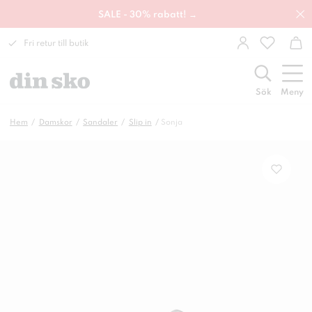
SALE - 30% rabatt! →
Fri retur till butik
Sök
Meny
Hem
Damskor
Sandaler
Slip in
Sonja