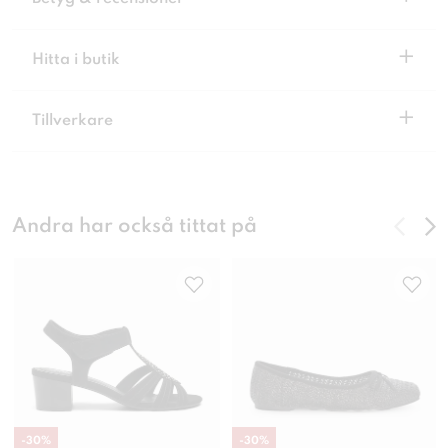
+
Hitta i butik
+
Tillverkare
Andra har också tittat på
-
30
%
-
30
%