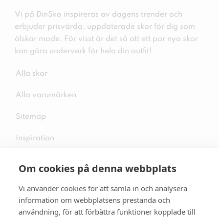
Vi på DinSko inspireras av dagens trender och
erbjuder prisvärda, uppdaterade skor för dig som
älskar mode. För visst är det så att ett par nya skor
kan göra underverk för hela din outfit!
Alla skor
Alla varumärken
Sitemap
Inspiration
Om cookies på denna webbplats
Vi använder cookies för att samla in och analysera
Följ oss på sociala medier
information om webbplatsens prestanda och
användning, för att förbättra funktioner kopplade till