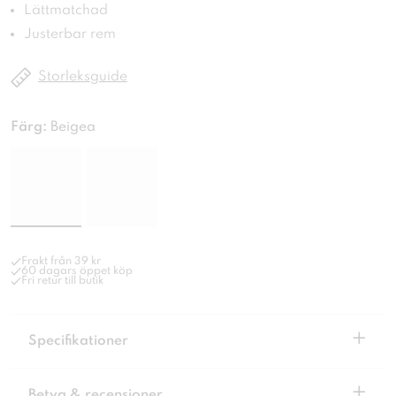
Lättmatchad
Justerbar rem
Storleksguide
Färg:
Beigea
Frakt från 39 kr
60 dagars öppet köp
Fri retur till butik
+
Specifikationer
+
Betyg & recensioner