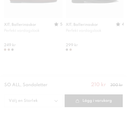
5
4
XIT, Ballerinaskor
XIT, Ballerinaskor
Perfekt vardagslook
Perfekt vardagslook
249 kr
299 kr
210 kr
Nuvarande
SO ALL, Sandaletter
300 kr
pris
:
210
kr
Tidigare
pris
:
300 kr
Välj en
Storlek
Lägg i varukorg