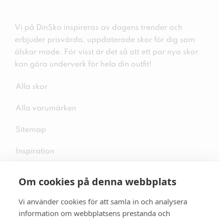
Vi på DinSko inspireras av dagens trender och
erbjuder prisvärda, uppdaterade skor för dig som
älskar mode. För visst är det så att ett par nya skor
kan göra underverk för hela din outfit!
Alla skor
Alla varumärken
Sitemap
Inspiration
Om cookies på denna webbplats
Vi använder cookies för att samla in och analysera
Följ oss på sociala medier
information om webbplatsens prestanda och