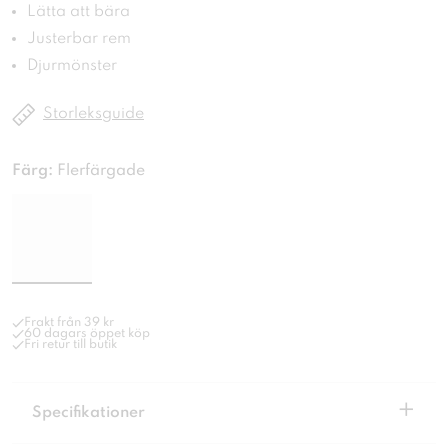
Lätta att bära
Justerbar rem
Djurmönster
Storleksguide
Färg:
Flerfärgade
Frakt från 39 kr
60 dagars öppet köp
Fri retur till butik
+
Specifikationer