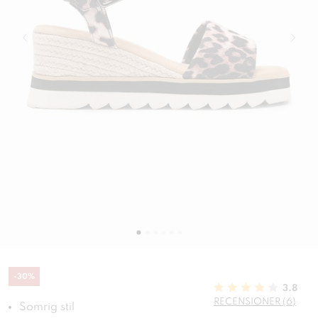
-
30
%
3.8
RECENSIONER (6)
Somrig stil