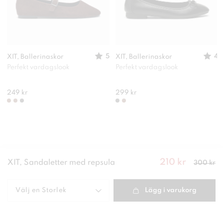
5
4
XIT, Ballerinaskor
XIT, Ballerinaskor
Perfekt vardagslook
Perfekt vardagslook
249 kr
299 kr
210 kr
Nuvarande
XIT, Sandaletter med repsula
300 kr
pris
:
210
kr
Tidigare
pris
:
300 kr
Välj en
Storlek
Lägg i varukorg