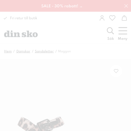
SALE - 30% rabatt! →
Fri retur till butik
Sök
Meny
Hem
Damskor
Sandaletter
Maggan