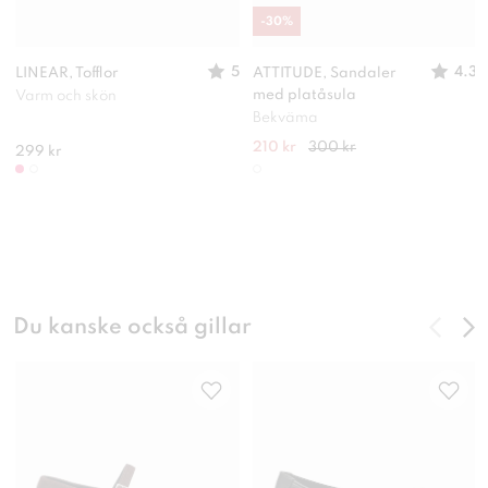
-
30
%
5
4.3
LINEAR, Tofflor
ATTITUDE, Sandaler
med platåsula
Varm och skön
Bekväma
210 kr
300 kr
299 kr
Du kanske också gillar