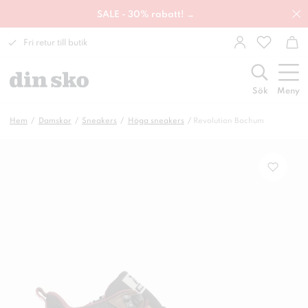
SALE - 30% rabatt! →
Fri retur till butik
Sök
Meny
Hem
Damskor
Sneakers
Höga sneakers
Revolution Bochum