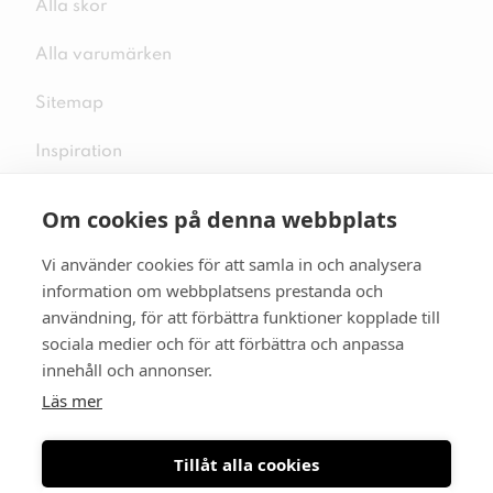
Alla skor
Alla varumärken
Sitemap
Inspiration
Om cookies på denna webbplats
Vi använder cookies för att samla in och analysera
Följ oss på sociala medier
information om webbplatsens prestanda och
användning, för att förbättra funktioner kopplade till
sociala medier och för att förbättra och anpassa
innehåll och annonser.
Se mer skor:
skopunkten.se
Läs mer
Tillåt alla cookies