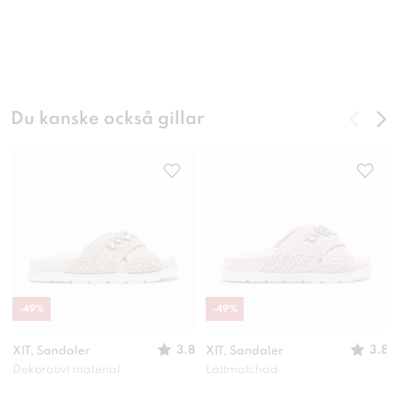
Du kanske också gillar
-
49
%
-
49
%
3.8
3.8
XIT, Sandaler
XIT, Sandaler
Dekorativt material
Lättmatchad