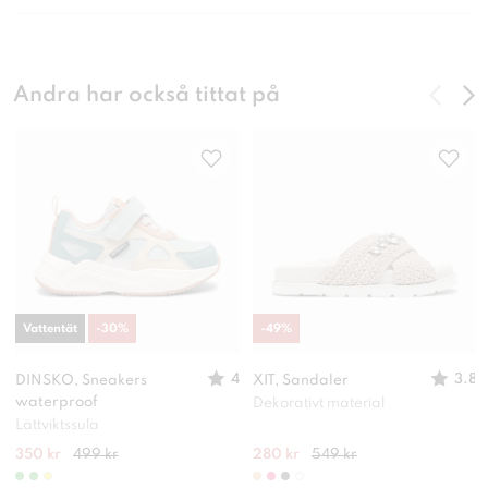
Andra har också tittat på
Vattentät
-
30
%
-
49
%
4
3.8
DINSKO, Sneakers
XIT, Sandaler
waterproof
Dekorativt material
Lättviktssula
350 kr
499 kr
280 kr
549 kr