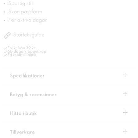
Sportig stil
Skön passform
För aktiva dagar
Storleksguide
Frakt från 39 kr
60 dagars öppet köp
Fri retur till butik
+
Specifikationer
+
Betyg & recensioner
+
Hitta i butik
+
Tillverkare