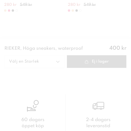
280 kr
549 kr
280 kr
549 kr
Pris
:
400 kr
RIEKER, Höga sneakers, waterproof
400 kr
Välj en
Storlek
Ej i lager
60 dagars
2-4 dagars
öppet köp
leveranstid