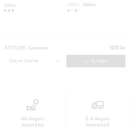
280 kr
400 kr
249 kr
Pris
:
100 kr
ATTITUDE, Sneakers
100 kr
Välj en
Storlek
Ej i lager
60 dagars
2-4 dagars
öppet köp
leveranstid