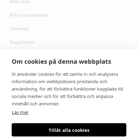
Alla skor
Alla varumärken
Sitemap
Inspiration
Om cookies på denna webbplats
Vi använder cookies för att samla in och analysera
Följ oss på sociala medier
information om webbplatsens prestanda och
användning, för att förbättra funktioner kopplade till
sociala medier och för att förbättra och anpassa
innehåll och annonser.
Se mer skor:
skopunkten.se
Läs mer
Tillåt alla cookies