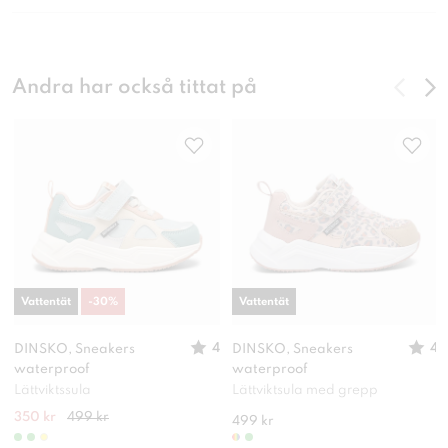
Andra har också tittat på
Vattentät
-
30
%
Vattentät
4
4
DINSKO, Sneakers
DINSKO, Sneakers
waterproof
waterproof
Lättviktssula
Lättviktsula med grepp
350 kr
499 kr
499 kr