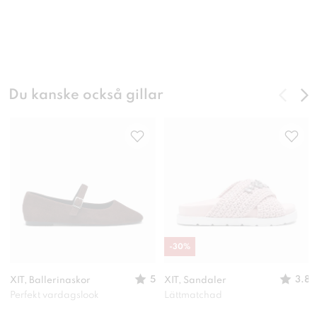
Du kanske också gillar
-
30
%
5
3.8
XIT, Ballerinaskor
XIT, Sandaler
Perfekt vardagslook
Lättmatchad