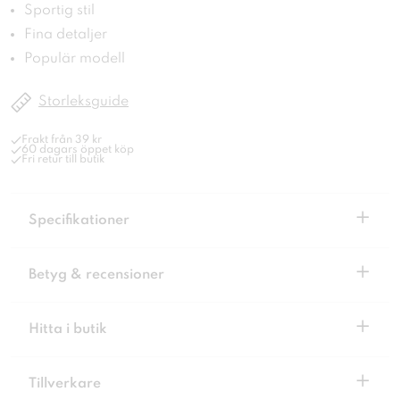
Sportig stil
Fina detaljer
Populär modell
Storleksguide
Frakt från 39 kr
60 dagars öppet köp
Fri retur till butik
+
Specifikationer
+
Betyg & recensioner
+
Hitta i butik
+
Tillverkare