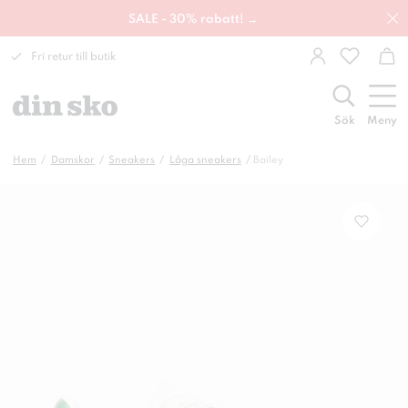
SALE - 30% rabatt! →
Fri retur till butik
Sök
Meny
Hem
Damskor
Sneakers
Låga sneakers
Bailey