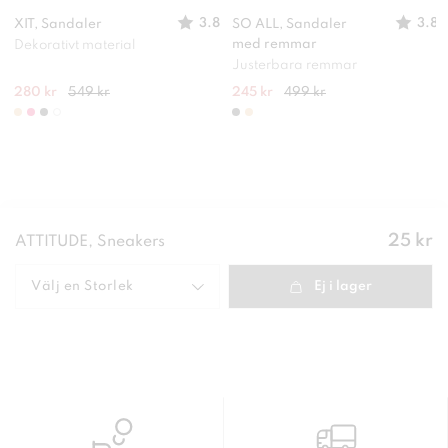
3.8
3.8
XIT, Sandaler
SO ALL, Sandaler
med remmar
Dekorativt material
Justerbara remmar
280 kr
549 kr
245 kr
499 kr
Pris
:
25 kr
ATTITUDE, Sneakers
25 kr
Välj en
Storlek
Ej i lager