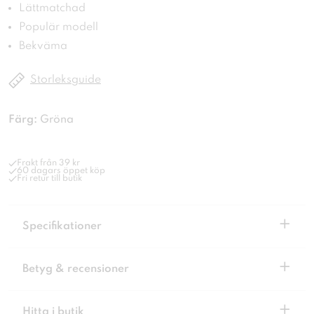
Lättmatchad
Populär modell
Bekväma
Storleksguide
Färg:
Gröna
Frakt från 39 kr
60 dagars öppet köp
Fri retur till butik
+
Specifikationer
+
Betyg & recensioner
+
Hitta i butik