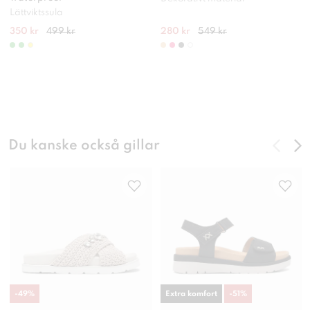
Lättviktssula
350 kr
499 kr
280 kr
549 kr
Du kanske också gillar
-
49
%
Extra komfort
-
51
%