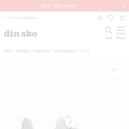
SALE - 30% rabatt! →
Fri retur till butik
Sök
Meny
Hem
Damskor
Sneakers
Låga sneakers
Garda