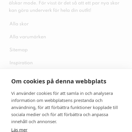
älskar mode. För visst är det så att ett par nya skor
kan göra underverk för hela din outfit!
Alla skor
Alla varumärken
Sitemap
Inspiration
Om cookies på denna webbplats
Vi använder cookies för att samla in och analysera
Följ oss på sociala medier
information om webbplatsens prestanda och
användning, för att förbättra funktioner kopplade till
sociala medier och för att förbättra och anpassa
innehåll och annonser.
Se mer skor:
skopunkten.se
Läs mer