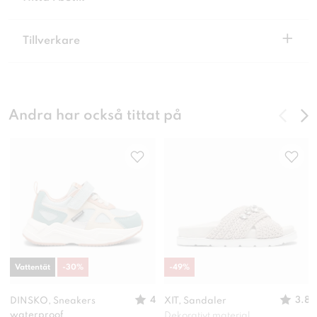
+
Tillverkare
Andra har också tittat på
Vattentät
-
30
%
-
49
%
4
3.8
DINSKO, Sneakers
XIT, Sandaler
waterproof
Dekorativt material