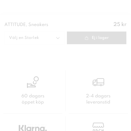
Pris
:
25 kr
ATTITUDE, Sneakers
25 kr
Välj en
Storlek
Ej i lager
60 dagars
2-4 dagars
öppet köp
leveranstid