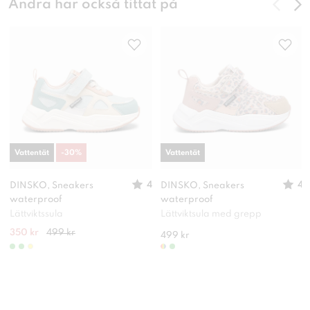
Andra har också tittat på
Vattentät
-
30
%
Vattentät
4
4
DINSKO, Sneakers
DINSKO, Sneakers
waterproof
waterproof
Lättviktssula
Lättviktsula med grepp
350 kr
499 kr
499 kr