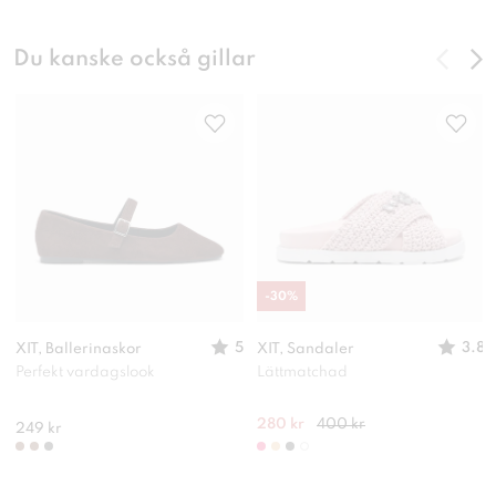
Du kanske också gillar
-
30
%
5
3.8
XIT, Ballerinaskor
XIT, Sandaler
Perfekt vardagslook
Lättmatchad
280 kr
400 kr
249 kr