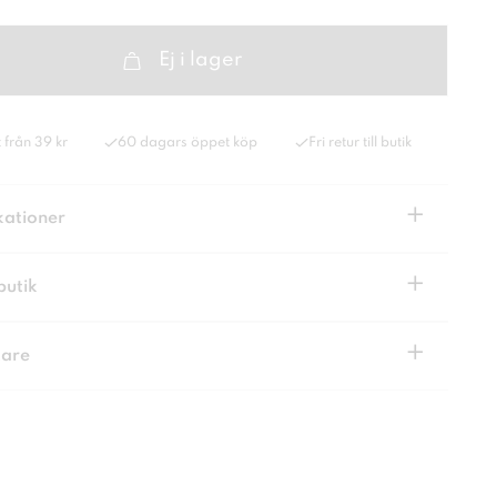
Ej i lager
 från 39 kr
60 dagars öppet köp
Fri retur till butik
+
kationer
+
butik
+
kare