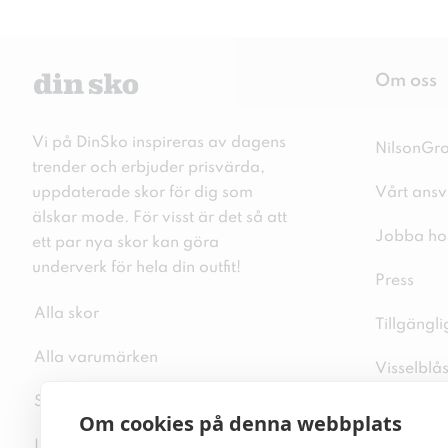
Om oss
Vi på DinSko inspireras av dagens
NilsonGr
trender och erbjuder prisvärda,
uppdaterade skor för dig som
Vårt ansv
älskar mode. För visst är det så att
Jobba ho
ett par nya skor kan göra
underverk för hela din outfit!
Press
Alla skor
Tillgängl
Alla varumärken
Visselblå
Sitemap
Integritet
Om cookies på denna webbplats
Inspiration