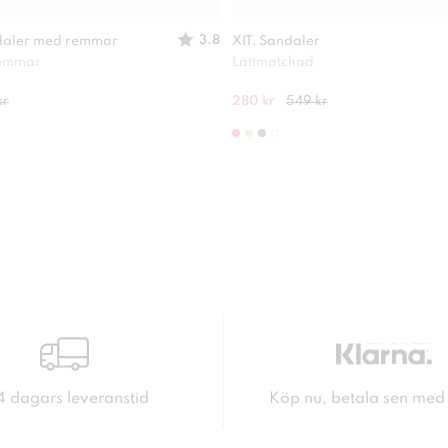
3.8
daler med remmar
XIT, Sandaler
remmar
Lättmatchad
kr
280 kr
549 kr
4 dagars leveranstid
Köp nu, betala sen med