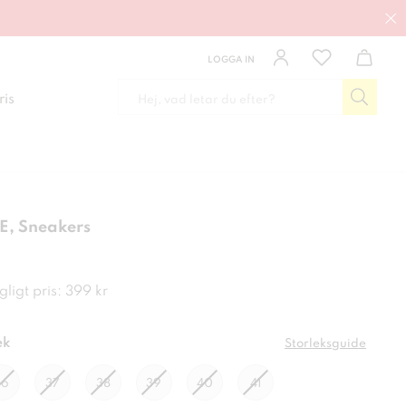
LOGGA IN
ris
E, Sneakers
kr
ligt pris: 399 kr
ek
Storleksguide
36
37
38
39
40
41