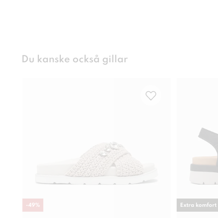
Du kanske också gillar
-
49
%
Extra komfort