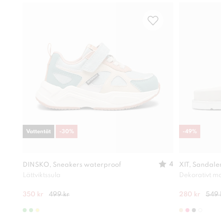
Vattentät
-
30
%
-
49
%
4
DINSKO, Sneakers waterproof
XIT, Sandale
Lättviktssula
Dekorativt ma
350 kr
499 kr
280 kr
549 