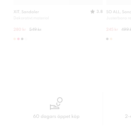
3.8
XIT, Sandaler
SO ALL, San
Dekorativt material
Justerbara 
280 kr
549 kr
245 kr
499 
60 dagars öppet köp
2-