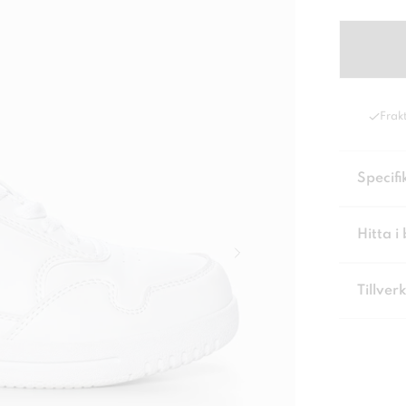
Frakt
Specifi
Hitta i 
Tillver