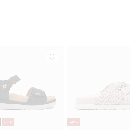
-
51
%
-
49
%