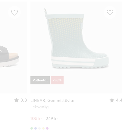
Vattentät
-
58
%
Vatt
3.8
4.4
LINEAR, Gummistövlar
DINS
Lekvänlig
Lättv
105 kr
249 kr
350 