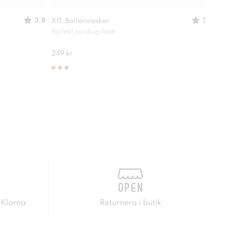
3.8
5
XIT, Ballerinaskor
XIT,
Perfekt vardagslook
Passa
210 
249 kr
 Klarna
Returnera i butik