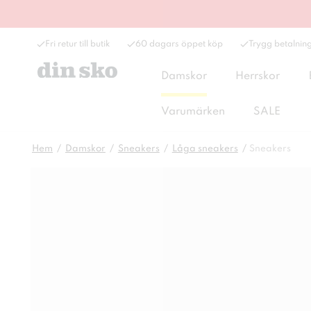
Fri retur till butik
60 dagars öppet köp
Trygg betalnin
Damskor
Herrskor
Varumärken
SALE
Hem
Damskor
Sneakers
Låga sneakers
Sneakers