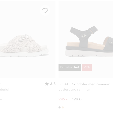
Extra komfort
-
51
%
3.8
r
SO ALL, Sandaler med remmar
terial
Justerbara remmar
kr
245 kr
499 kr