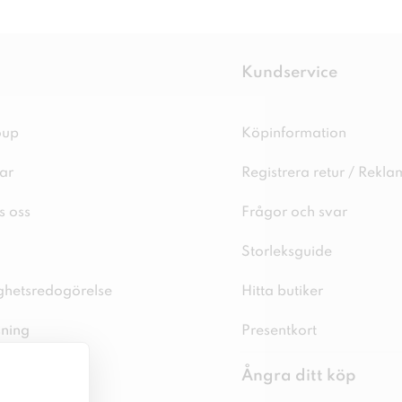
Kundservice
oup
Köpinformation
ar
Registrera retur / Rekla
s oss
Frågor och svar
Storleksguide
ighetsredogörelse
Hitta butiker
sning
Presentkort
spolicy
Ångra ditt köp